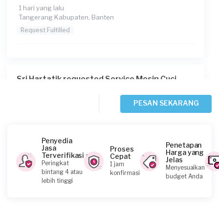
1 hari yang lalu
Tangerang Kabupaten, Banten
Request Fulfilled
Sri Hartatik requested Service Mesin Cuci
2 hari yang lalu
Tangerang Kota, Banten
PESAN SEKARANG
Request Fulfilled
Penyedia
Penetapan
Jasa
Proses
Harga yang
Terverifikasi
Cepat
Jelas
Irma requested Service Mesin Cuci
Peringkat
1 jam
Menyesuaikan
bintang 4 atau
konfirmasi
4 hari yang lalu
budget Anda
lebih tinggi
Tangerang Kabupaten, Banten
Request Fulfilled