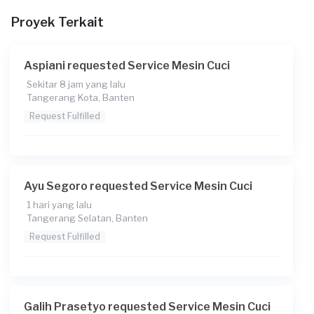
14:00
Proyek Terkait
Berapa budget total untuk layanan ini?
Rp150.000 + Rp11.000 (biaya layanan)
Aspiani requested Service Mesin Cuci
Catatan
Sekitar 8 jam yang lalu
Tangerang Kota, Banten
Request Fulfilled
Ayu Segoro requested Service Mesin Cuci
1 hari yang lalu
Tangerang Selatan, Banten
Request Fulfilled
Galih Prasetyo requested Service Mesin Cuci