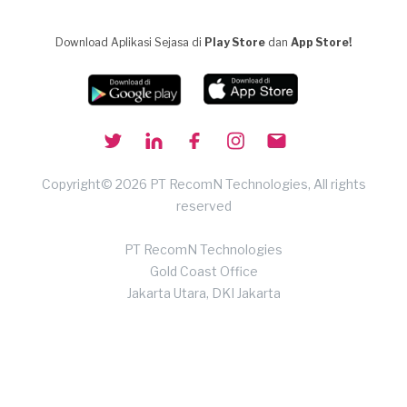
Download Aplikasi Sejasa di
Play Store
dan
App Store!
Copyright© 2026 PT RecomN Technologies, All rights
reserved
PT RecomN Technologies
Gold Coast Office
Jakarta Utara, DKI Jakarta