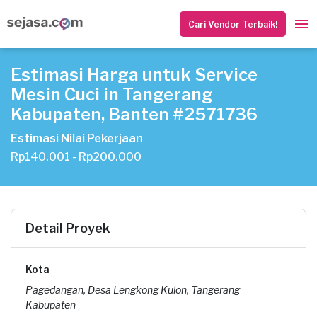
Cari Vendor Terbaik!
Estimasi Harga untuk Service
Mesin Cuci in Tangerang
Kabupaten, Banten #2571736
Estimasi Nilai Pekerjaan
Rp140.001 - Rp200.000
Detail Proyek
Kota
Pagedangan, Desa Lengkong Kulon, Tangerang
Kabupaten