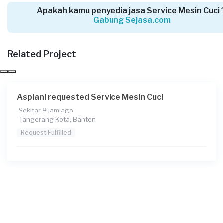
Apakah kamu penyedia jasa Service Mesin Cuci 
Gabung Sejasa.com
Nurizkie requested Service Mesin Cuci
4 hari yang lalu
Tangerang Kabupaten, Banten
Related Project
Request Fulfilled
Aspiani requested Service Mesin Cuci
Sekitar 8 jam ago
Galih requested Service Mesin Cuci
Tangerang Kota, Banten
4 hari yang lalu
Request Fulfilled
Tangerang Kabupaten, Banten
Request Fulfilled
Yufi Priadi requested Service Mesin Cuci
5 hari yang lalu
Tangerang Selatan, Banten