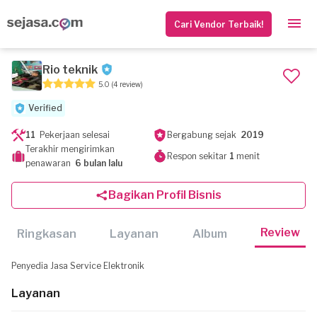
Cari Vendor Terbaik!
Rio teknik
5.0
(4 review)
Verified
11
Pekerjaan selesai
Bergabung sejak
2019
Terakhir mengirimkan
Respon sekitar
1
menit
penawaran
6 bulan lalu
Bagikan Profil Bisnis
Review
Ringkasan
Layanan
Album
Penyedia Jasa Service Elektronik
Layanan