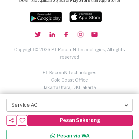
Download Aplikasi Sejasa di
Play Store
dan
App Store!
Copyright© 2026 PT RecomN Technologies, All rights
reserved
PT RecomN Technologies
Gold Coast Office
Jakarta Utara, DKI Jakarta
Service AC
Pesan Sekarang
Pesan via WA