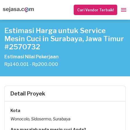
Cari Vendor Terbaik!
Estimasi Harga untuk Service
Mesin Cuci in Surabaya, Jawa Timur
#2570732
Estimasi Nilai Pekerjaan
Rp140.001 - Rp200.000
Detail Proyek
Kota
Wonocolo, Sidosermo, Surabaya
Apa masalah pada mesin cuci Anda?