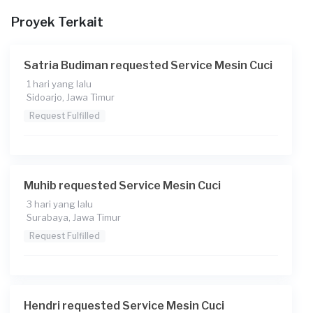
Proyek Terkait
Berapa budget total untuk layanan ini?
Rp200.000 + Rp11.000 (biaya layanan)
Satria Budiman requested Service Mesin Cuci
Catatan
1 hari yang lalu
Sidoarjo, Jawa Timur
Request Fulfilled
Muhib requested Service Mesin Cuci
3 hari yang lalu
Surabaya, Jawa Timur
Request Fulfilled
Hendri requested Service Mesin Cuci