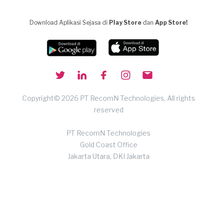
Download Aplikasi Sejasa di
Play Store
dan
App Store!
Copyright© 2026 PT RecomN Technologies, All rights
reserved
PT RecomN Technologies
Gold Coast Office
Jakarta Utara, DKI Jakarta