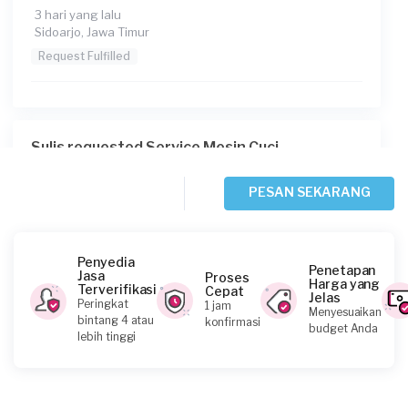
3 hari yang lalu
Sidoarjo, Jawa Timur
Request Fulfilled
Sulis requested Service Mesin Cuci
5 hari yang lalu
Surabaya, Jawa Timur
PESAN SEKARANG
Request Fulfilled
Penyedia
Penetapan
Jasa
Proses
Harga yang
Terverifikasi
Cepat
Jelas
Adrian Himawan Santoso requested Service
Peringkat
1 jam
Menyesuaikan
Mesin Cuci
bintang 4 atau
konfirmasi
budget Anda
lebih tinggi
6 hari yang lalu
Surabaya, Jawa Timur
Request Fulfilled