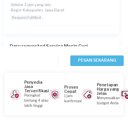
Sekitar 2 jam yang lalu
Bogor Kabupaten, Jawa Barat
Request Fulfilled
Daru requested Service Mesin Cuci
Sekitar 2 jam yang lalu
Bogor Kota, Jawa Barat
PESAN SEKARANG
Request Fulfilled
Penyedia
Penetapan
Jasa
Proses
Harga yang
Terverifikasi
Cepat
Jelas
Nicko Setyabudi requested Service Mesin Cuci
Peringkat
1 jam
Menyesuaikan
bintang 4 atau
konfirmasi
Sekitar 16 jam yang lalu
budget Anda
lebih tinggi
Depok, Jawa Barat
Request Fulfilled