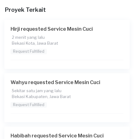
Proyek Terkait
Berapa budget total untuk layanan ini?
Rp200.000 + Rp11.000 (biaya layanan)
Hirji requested Service Mesin Cuci
Catatan
2 menit yang lalu
Bekasi Kota, Jawa Barat
Request Fulfilled
Wahyu requested Service Mesin Cuci
Sekitar satu jam yang lalu
Bekasi Kabupaten, Jawa Barat
Request Fulfilled
Habibah requested Service Mesin Cuci