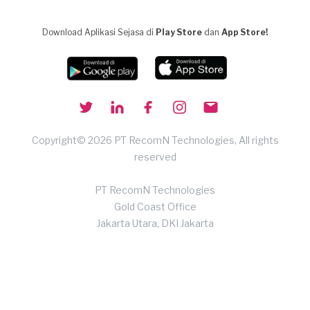
Download Aplikasi Sejasa di
Play Store
dan
App Store!
Copyright© 2026 PT RecomN Technologies, All rights
reserved
PT RecomN Technologies
Gold Coast Office
Jakarta Utara, DKI Jakarta