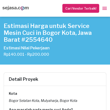
Cari Vendor Terbaik!
Estimasi Harga untuk Service
Mesin Cuci in Bogor Kota, Jawa
Barat #2554640
Estimasi Nilai Pekerjaan
Rp140.001 - Rp200.000
Detail Proyek
Kota
Bogor Selatan Kota, Mulyaharja, Bogor Kota
Apa masalah pada mesin cuci Anda?