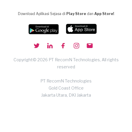
Download Aplikasi Sejasa di
Play Store
dan
App Store!
Copyright© 2026 PT RecomN Technologies, All rights
reserved
PT RecomN Technologies
Gold Coast Office
Jakarta Utara, DKI Jakarta