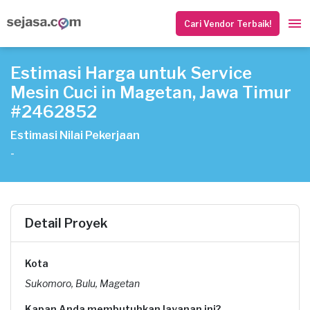
Cari Vendor Terbaik!
Estimasi Harga untuk Service
Mesin Cuci in Magetan, Jawa Timur
#2462852
Estimasi Nilai Pekerjaan
-
Detail Proyek
Kota
Sukomoro, Bulu, Magetan
Kapan Anda membutuhkan layanan ini?