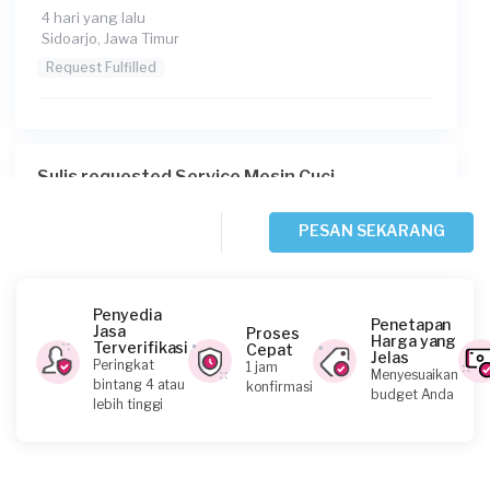
4 hari yang lalu
Sidoarjo, Jawa Timur
Request Fulfilled
Sulis requested Service Mesin Cuci
6 hari yang lalu
Surabaya, Jawa Timur
PESAN SEKARANG
Request Fulfilled
Penyedia
Penetapan
Jasa
Proses
Harga yang
Terverifikasi
Cepat
Jelas
Adrian Himawan Santoso requested Service
Peringkat
1 jam
Menyesuaikan
Mesin Cuci
bintang 4 atau
konfirmasi
budget Anda
lebih tinggi
6 hari yang lalu
Surabaya, Jawa Timur
Request Fulfilled