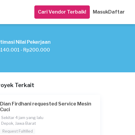
Cari Vendor Terbaik!
Masuk
Daftar
timasi Nilai Pekerjaan
140.001 - Rp200.000
royek Terkait
Dian Firdhani requested Service Mesin
Cuci
Sekitar 4 jam yang lalu
Depok, Jawa Barat
Request Fulfilled