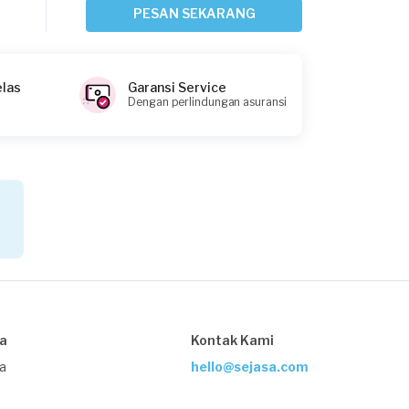
PESAN SEKARANG
Siti requested Service Mesin Cuci
Sekitar 9 jam yang lalu
Bogor Kabupaten, Jawa Barat
Request Fulfilled
elas
Garansi Service
Dengan perlindungan asuransi
Gisella Alrisa requested Service Mesin
Cuci
Sekitar 15 jam yang lalu
Bogor Kabupaten, Jawa Barat
Request Fulfilled
sa
Kontak Kami
Anindiva Yuniar requested Service
ja
hello@sejasa.com
Mesin Cuci
Sekitar 17 jam yang lalu