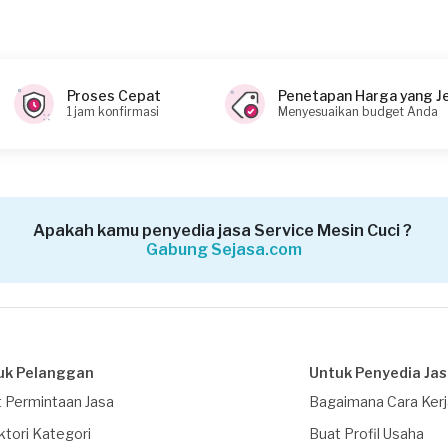
0 (biaya Transaksi)
Proses Cepat
Penetapan Harga yang J
1 jam konfirmasi
Menyesuaikan budget Anda
Apakah kamu penyedia jasa Service Mesin Cuci ?
Gabung Sejasa.com
uk Pelanggan
Untuk Penyedia Ja
 Permintaan Jasa
Bagaimana Cara Ker
ktori Kategori
Buat Profil Usaha