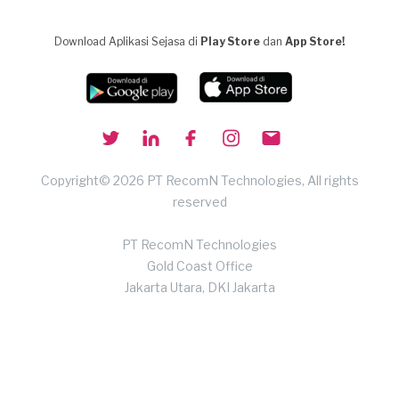
Download Aplikasi Sejasa di
Play Store
dan
App Store!
Copyright© 2026 PT RecomN Technologies, All rights
reserved
PT RecomN Technologies
Gold Coast Office
Jakarta Utara, DKI Jakarta