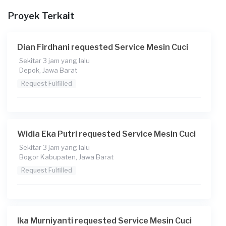
Proyek Terkait
Berapa budget total untuk layanan ini?
Rp150.000 + Rp11.000 (biaya layanan) + Rp3.700 (biaya
Transaksi)
Dian Firdhani requested Service Mesin Cuci
Catatan
Sekitar 3 jam yang lalu
Depok, Jawa Barat
Request Fulfilled
Widia Eka Putri requested Service Mesin Cuci
Sekitar 3 jam yang lalu
Bogor Kabupaten, Jawa Barat
Request Fulfilled
Ika Murniyanti requested Service Mesin Cuci