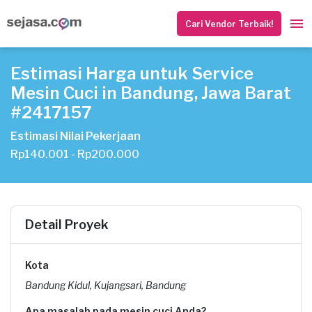
Cari Vendor Terbaik!
Estimasi Harga untuk Service
Mesin Cuci in Bandung, Jawa Barat
#2417157
Estimasi Nilai Pekerjaan
Rp140.001 - Rp200.000
Detail Proyek
Kota
Bandung Kidul, Kujangsari, Bandung
Apa masalah pada mesin cuci Anda?