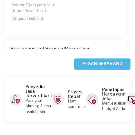
Sekitar 6 jam yang lalu
Depok, Jawa Barat
Request Fulfilled
Siti requested Service Mesin Cuci
Sekitar 8 jam yang lalu
Bogor Kabupaten, Jawa Barat
PESAN SEKARANG
Request Fulfilled
Penyedia
Penetapan
Jasa
Proses
Harga yang
Terverifikasi
Cepat
Jelas
Gisella Alrisa requested Service Mesin Cuci
Peringkat
1 jam
Menyesuaikan
bintang 4 atau
konfirmasi
Sekitar 14 jam yang lalu
budget Anda
lebih tinggi
Bogor Kabupaten, Jawa Barat
Request Fulfilled