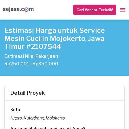
Cari Vendor Terbaik!
Estimasi Harga untuk Service
Mesin Cuci in Mojokerto, Jawa
Timur #2107544
Estimasi Nilai Pekerjaan
Rp250.001 - Rp350.000
Detail Proyek
Kota
Ngoro, Kutogirang, Mojokerto
Apa masalah pada mesin cuci Anda?