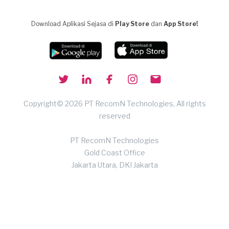
Download Aplikasi Sejasa di
Play Store
dan
App Store!
Copyright© 2026 PT RecomN Technologies, All rights
reserved
PT RecomN Technologies
Gold Coast Office
Jakarta Utara, DKI Jakarta