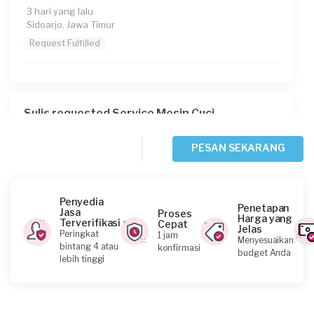
3 hari yang lalu
Sidoarjo, Jawa Timur
Request Fulfilled
Sulis requested Service Mesin Cuci
5 hari yang lalu
Surabaya, Jawa Timur
PESAN SEKARANG
Request Fulfilled
Penyedia
Penetapan
Jasa
Proses
Harga yang
Terverifikasi
Cepat
Jelas
Adrian Himawan Santoso requested Service
Peringkat
1 jam
Menyesuaikan
Mesin Cuci
bintang 4 atau
konfirmasi
budget Anda
lebih tinggi
6 hari yang lalu
Surabaya, Jawa Timur
Request Fulfilled