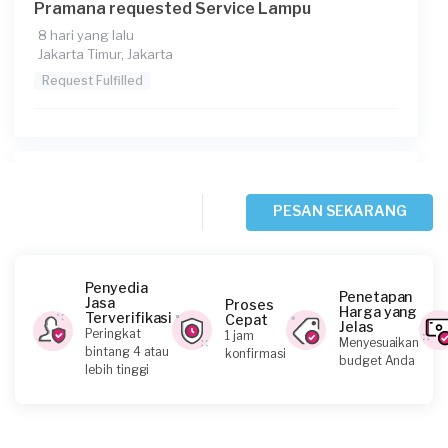
Pramana requested Service Lampu
8 hari yang lalu
Jakarta Timur, Jakarta
Request Fulfilled
Diaztera Mochamad Yuniar requested Service
Lampu
PESAN SEKARANG
8 hari yang lalu
Jakarta Timur, Jakarta
Request Fulfilled
Penyedia
Penetapan
Jasa
Proses
Harga yang
Terverifikasi
Cepat
Jelas
Peringkat
1 jam
Menyesuaikan
bintang 4 atau
konfirmasi
budget Anda
Zuhdi requested Service Lampu
lebih tinggi
15 hari yang lalu
Jakarta Timur, Jakarta
Request Fulfilled