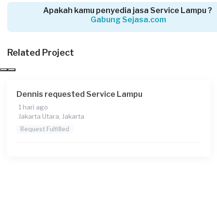
Apakah kamu penyedia jasa Service Lampu ?
Gabung Sejasa.com
Darvin requested Service Lampu
Related Project
15 hari yang lalu
Jakarta Utara, Jakarta
Request Fulfilled
Dennis requested Service Lampu
1 hari ago
Jakarta Utara, Jakarta
Syahnun requested Service Lampu
Request Fulfilled
16 hari yang lalu
Jakarta Selatan, Jakarta
Request Fulfilled
Lutfi requested Service Lampu