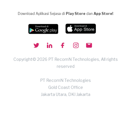
Download Aplikasi Sejasa di
Play Store
dan
App Store!
Copyright© 2026 PT RecomN Technologies, All rights
reserved
PT RecomN Technologies
Gold Coast Office
Jakarta Utara, DKI Jakarta