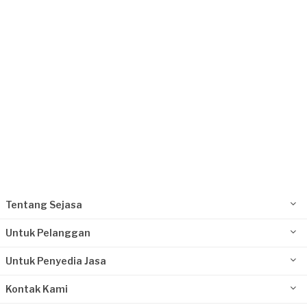
19 hari yang lalu
Jakarta Timur, Jakarta
Request Fulfilled
Tentang Sejasa
Untuk Pelanggan
Untuk Penyedia Jasa
Kontak Kami