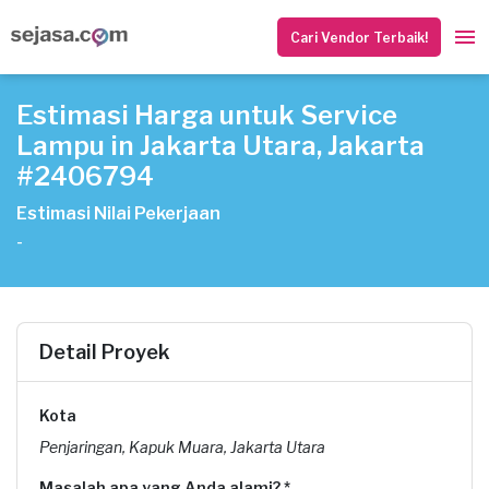
Cari Vendor Terbaik!
Estimasi Harga untuk Service
Lampu in Jakarta Utara, Jakarta
#2406794
Estimasi Nilai Pekerjaan
-
Detail Proyek
Kota
Penjaringan, Kapuk Muara, Jakarta Utara
Masalah apa yang Anda alami? *