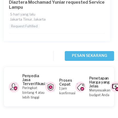
Diaztera Mochamad Yuniar requested Service
Lampu
5 hari yang lalu
Jakarta Timur, Jakarta
Request Fulfilled
Monisa requested Service Lampu
PESAN SEKARANG
6 hari yang lalu
Jakarta Utara, Jakarta
Request Fulfilled
Penyedia
Penetapan
Jasa
Proses
Harga yang
Terverifikasi
Cepat
Jelas
Peringkat
1 jam
Menyesuaikan
bintang 4 atau
konfirmasi
budget Anda
Zuhdi requested Service Lampu
lebih tinggi
12 hari yang lalu
Jakarta Timur, Jakarta
Request Fulfilled