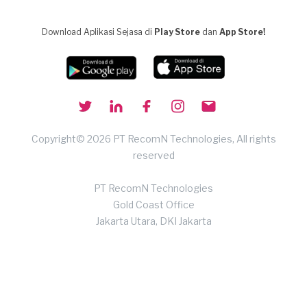
Download Aplikasi Sejasa di
Play Store
dan
App Store!
Copyright© 2026 PT RecomN Technologies, All rights
reserved
PT RecomN Technologies
Gold Coast Office
Jakarta Utara, DKI Jakarta