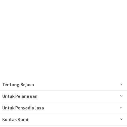
16 hari yang lalu
Jakarta Timur, Jakarta
Request Fulfilled
Tentang Sejasa
Untuk Pelanggan
Untuk Penyedia Jasa
Kontak Kami