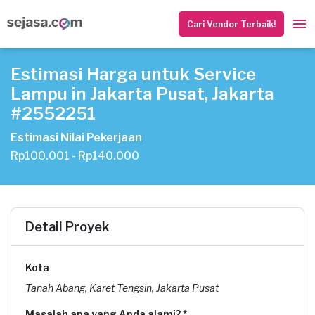
Cari Vendor Terbaik!
Estimasi Harga untuk Service
Lampu in Jakarta Pusat, Jakarta
#2552251
Estimasi Nilai Pekerjaan
Rp100.001 - Rp140.000
Detail Proyek
Kota
Tanah Abang, Karet Tengsin, Jakarta Pusat
Masalah apa yang Anda alami? *