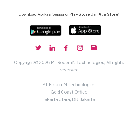
Download Aplikasi Sejasa di
Play Store
dan
App Store!
Copyright© 2026 PT RecomN Technologies, All rights
reserved
PT RecomN Technologies
Gold Coast Office
Jakarta Utara, DKI Jakarta