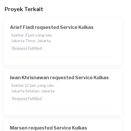
11-06-2026
Proyek Terkait
Pukul berapa Anda membutuhkan layanan?
09:00
Arief Fiadi requested Service Kulkas
Berapa budget total untuk layanan ini?
Sekitar 2 jam yang lalu
Jakarta Timur, Jakarta
Rp95.000 + Rp11.000 (biaya layanan)
Request Fulfilled
Catatan
Iwan Khrisnawan requested Service Kulkas
Sekitar 12 jam yang lalu
Jakarta Selatan, Jakarta
Request Fulfilled
Marsen requested Service Kulkas