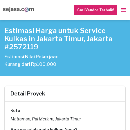
Cari Vendor Terbaik!
Estimasi Harga untuk Service
Kulkas in Jakarta Timur, Jakarta
#2572119
Estimasi Nilai Pekerjaan
Kurang dari Rp100.000
Detail Proyek
Kota
Matraman, Pal Meriam, Jakarta Timur
Apa masalah pada kulkas Anda?