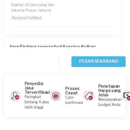
Sekitar 20 jam yang lalu
Jakarta Pusat, Jakarta
Request Fulfilled
Irna Firdaus requested Service Kulkas
Sekitar 20 jam yang lalu
Jakarta Selatan, Jakarta
PESAN SEKARANG
Request Fulfilled
Penyedia
Penetapan
Jasa
Proses
Harga yang
Terverifikasi
Cepat
Jelas
Ann requested Service Kulkas
Peringkat
1 jam
Menyesuaikan
bintang 4 atau
konfirmasi
Sekitar 23 jam yang lalu
budget Anda
lebih tinggi
Jakarta Barat, Jakarta
Request Fulfilled