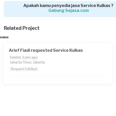
Apakah kamu penyedia jasa Service Kulkas ?
Gabung Sejasa.com
Lisye requested Service Kulkas
1 hari yang lalu
Jakarta Barat, Jakarta
Related Project
Request Fulfilled
Arief Fiadi requested Service Kulkas
Sekitar 2 jam ago
Adisti requested Service Kulkas
Jakarta Timur, Jakarta
1 hari yang lalu
Request Fulfilled
Jakarta Selatan, Jakarta
Request Fulfilled
Annisaa Ayuriska requested Service Kulkas
1 hari yang lalu
Jakarta Selatan, Jakarta