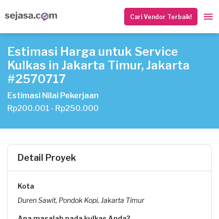
Cari Vendor Terbaik!
Estimasi Harga untuk Service
Kulkas in Jakarta Timur, Jakarta
#2570717
Estimasi Nilai Pekerjaan
Rp200.001 - Rp250.000
Detail Proyek
Kota
Duren Sawit, Pondok Kopi, Jakarta Timur
Apa masalah pada kulkas Anda?