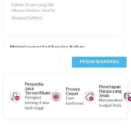
Sekitar 16 jam yang lalu
Jakarta Selatan, Jakarta
Request Fulfilled
Melani requested Service Kulkas
Sekitar 17 jam yang lalu
Jakarta Pusat, Jakarta
PESAN SEKARANG
Request Fulfilled
Penyedia
Penetapan
Jasa
Proses
Harga yang
Terverifikasi
Cepat
Jelas
Levie requested Service Kulkas
Peringkat
1 jam
Menyesuaikan
bintang 4 atau
konfirmasi
1 hari yang lalu
budget Anda
lebih tinggi
Jakarta Timur, Jakarta
Request Fulfilled