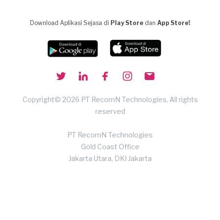
Download Aplikasi Sejasa di
Play Store
dan
App Store!
Copyright© 2026 PT RecomN Technologies, All rights
reserved
PT RecomN Technologies
Gold Coast Office
Jakarta Utara, DKI Jakarta