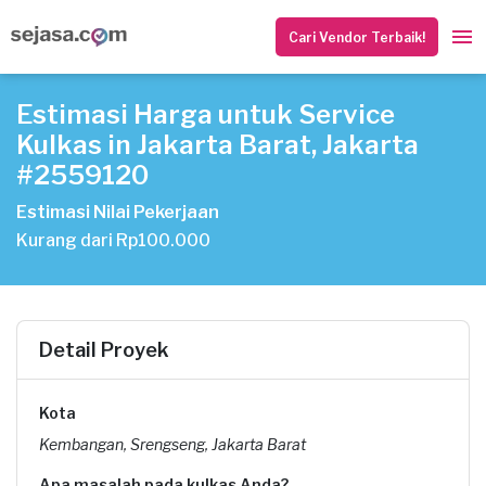
Cari Vendor Terbaik!
Estimasi Harga untuk Service
Kulkas in Jakarta Barat, Jakarta
#2559120
Estimasi Nilai Pekerjaan
Kurang dari Rp100.000
Detail Proyek
Kota
Kembangan, Srengseng, Jakarta Barat
Apa masalah pada kulkas Anda?