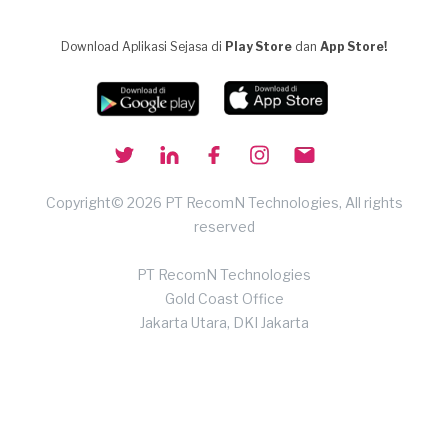
Download Aplikasi Sejasa di
Play Store
dan
App Store!
Copyright© 2026 PT RecomN Technologies, All rights
reserved
PT RecomN Technologies
Gold Coast Office
Jakarta Utara, DKI Jakarta