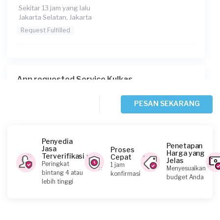
Sekitar 13 jam yang lalu
Jakarta Selatan, Jakarta
Request Fulfilled
Ann requested Service Kulkas
Sekitar 16 jam yang lalu
Jakarta Barat, Jakarta
PESAN SEKARANG
Request Fulfilled
Penyedia
Penetapan
Jasa
Proses
Harga yang
Terverifikasi
Cepat
Jelas
Lisye requested Service Kulkas
Peringkat
1 jam
Menyesuaikan
bintang 4 atau
konfirmasi
Sekitar 18 jam yang lalu
budget Anda
lebih tinggi
Jakarta Barat, Jakarta
Request Fulfilled