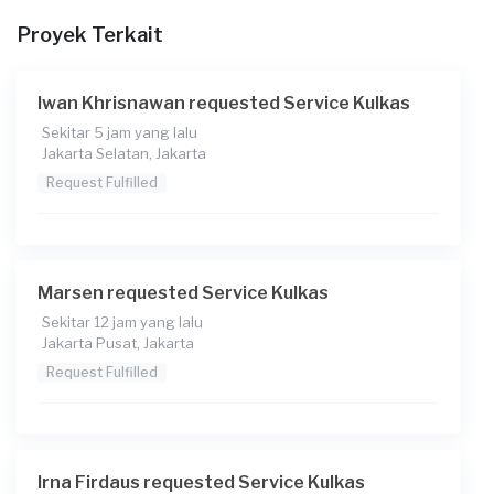
Berapa budget total untuk layanan ini?
Proyek Terkait
Rp75.000 + Rp11.000 (biaya layanan) + Rp3.850 (biaya
Transaksi)
Iwan Khrisnawan requested Service Kulkas
Catatan
Sekitar 5 jam yang lalu
Jakarta Selatan, Jakarta
Hanya mau ganti karet freezer
Request Fulfilled
Marsen requested Service Kulkas
Sekitar 12 jam yang lalu
Jakarta Pusat, Jakarta
Request Fulfilled
Irna Firdaus requested Service Kulkas