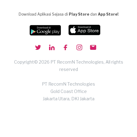
Download Aplikasi Sejasa di
Play Store
dan
App Store!
Copyright© 2026 PT RecomN Technologies, All rights
reserved
PT RecomN Technologies
Gold Coast Office
Jakarta Utara, DKI Jakarta