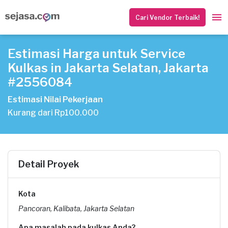
Cari Vendor Terbaik!
Estimasi Harga untuk Service
Kulkas in Jakarta Selatan, Jakarta
#2556084
Estimasi Nilai Pekerjaan
Kurang dari Rp100.000
Detail Proyek
Kota
Pancoran, Kalibata, Jakarta Selatan
Apa masalah pada kulkas Anda?