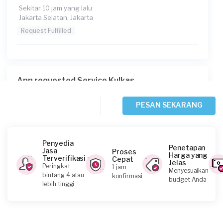
Sekitar 10 jam yang lalu
Jakarta Selatan, Jakarta
Request Fulfilled
Ann requested Service Kulkas
Sekitar 13 jam yang lalu
Jakarta Barat, Jakarta
PESAN SEKARANG
Request Fulfilled
Penyedia
Penetapan
Jasa
Proses
Harga yang
Terverifikasi
Cepat
Jelas
Lisye requested Service Kulkas
Peringkat
1 jam
Menyesuaikan
bintang 4 atau
konfirmasi
Sekitar 15 jam yang lalu
budget Anda
lebih tinggi
Jakarta Barat, Jakarta
Request Fulfilled