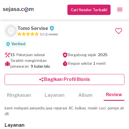
Cari Vendor Terbaik!
Tomo Servise
5.0
(2 review)
Verified
15
Pekerjaan selesai
Bergabung sejak
2025
Terakhir mengirimkan
Respon sekitar
1
menit
penawaran
9 bulan lalu
Bagikan Profil Bisnis
Review
Ringkasan
Layanan
Album
kami melayani penyedia jasa reparasi AC. kulkas. mesin cuci. pompa air
dll.
Layanan