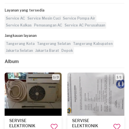
Layanan yang tersedia
Service AC
Service Mesin Cuci
Service Pompa Air
Service Kulkas
Pemasangan AC
Service AC Perusahaan
Jangkauan layanan
Tangerang Kota
Tangerang Selatan
Tangerang Kabupaten
Jakarta Selatan
Jakarta Barat
Depok
Album
1 / 3
1 / 1
SERVISE
SERVISE
ELEKTRONIK
ELEKTRONIK