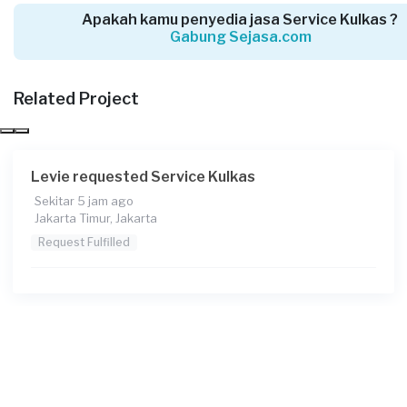
Apakah kamu penyedia jasa Service Kulkas ?
Gabung Sejasa.com
Arief Fiadi requested Service Kulkas
Sekitar 23 jam yang lalu
Jakarta Timur, Jakarta
Related Project
Request Fulfilled
Levie requested Service Kulkas
Sekitar 5 jam ago
Iwan Khrisnawan requested Service Kulkas
Jakarta Timur, Jakarta
1 hari yang lalu
Request Fulfilled
Jakarta Selatan, Jakarta
Request Fulfilled
Marsen requested Service Kulkas
1 hari yang lalu
Jakarta Pusat, Jakarta