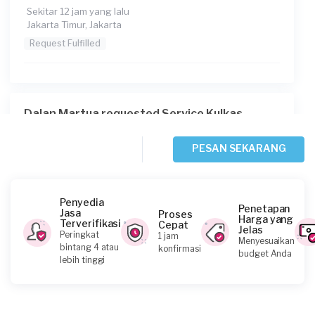
Sekitar 12 jam yang lalu
Jakarta Timur, Jakarta
Request Fulfilled
Dalan Martua requested Service Kulkas
Sekitar 19 jam yang lalu
Jakarta Timur, Jakarta
PESAN SEKARANG
Request Fulfilled
Penyedia
Penetapan
Jasa
Proses
Harga yang
Terverifikasi
Cepat
Jelas
Ben requested Service Kulkas
Peringkat
1 jam
Menyesuaikan
bintang 4 atau
konfirmasi
Sekitar 21 jam yang lalu
budget Anda
lebih tinggi
Jakarta Barat, Jakarta
Request Fulfilled