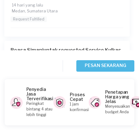
14 hari yang lalu
Medan, Sumatera Utara
Request Fulfilled
Boasa Simanjuntak requested Service Kulkas
Sekitar 2 bulan yang lalu
Medan, Sumatera Utara
PESAN SEKARANG
Request Fulfilled
Penyedia
Penetapan
Jasa
Proses
Harga yang
Terverifikasi
Cepat
Jelas
Nica requested Service Kulkas
Peringkat
1 jam
Menyesuaikan
bintang 4 atau
konfirmasi
4 bulan yang lalu
budget Anda
lebih tinggi
Medan, Sumatera Utara
Request Fulfilled