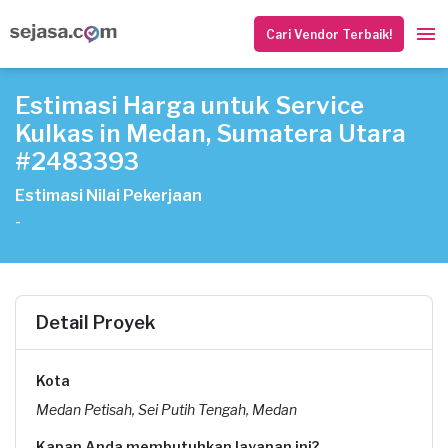
Cari Vendor Terbaik!
Estimasi Harga untuk Service
Kulkas in Medan, Sumatera Utara
#2483393
Estimasi Nilai Pekerjaan
-
Detail Proyek
Kota
Medan Petisah, Sei Putih Tengah, Medan
Kapan Anda membutuhkan layanan ini?