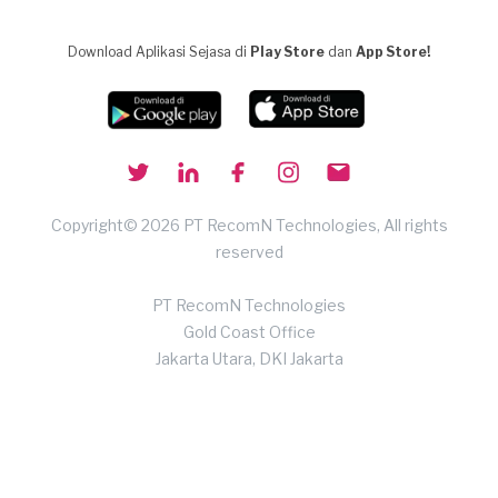
Download Aplikasi Sejasa di
Play Store
dan
App Store!
Copyright© 2026 PT RecomN Technologies, All rights
reserved
PT RecomN Technologies
Gold Coast Office
Jakarta Utara, DKI Jakarta