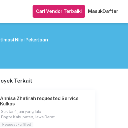
Cari Vendor Terbaik!
Masuk
Daftar
timasi Nilai Pekerjaan
royek Terkait
Annisa Zhafirah requested Service
Kulkas
Sekitar 4 jam yang lalu
Bogor Kabupaten, Jawa Barat
Request Fulfilled