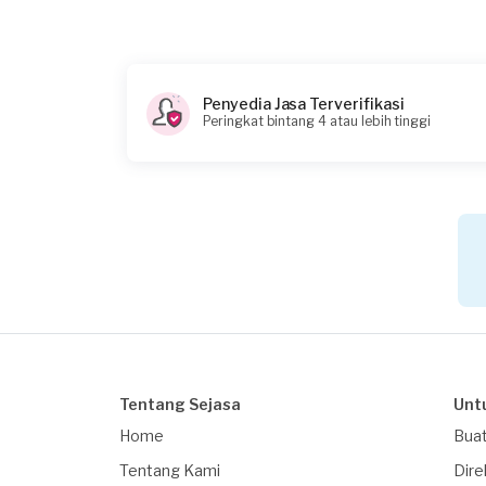
Pukul berapa Anda membutuhkan layanan
09:30
Berapa budget total untuk layanan ini?
Penyedia Jasa Terverifikasi
Peringkat bintang 4 atau lebih tinggi
Rp75.000 + Rp11.000 (biaya layanan) + Rp3.850
Tentang Sejasa
Unt
Home
Buat
Tentang Kami
Dire