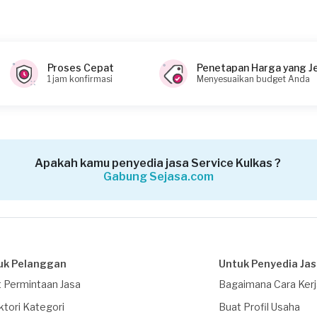
?
Proses Cepat
Penetapan Harga yang J
1 jam konfirmasi
Menyesuaikan budget Anda
 (biaya Transaksi)
Apakah kamu penyedia jasa Service Kulkas ?
Gabung Sejasa.com
uk Pelanggan
Untuk Penyedia Ja
 Permintaan Jasa
Bagaimana Cara Ker
ktori Kategori
Buat Profil Usaha