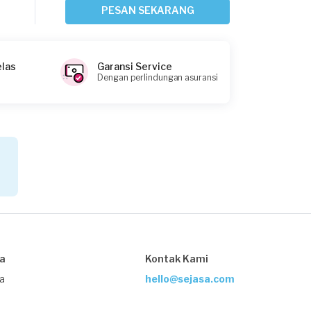
Sekitar 13 jam yang lalu
PESAN SEKARANG
Bekasi Kota, Jawa Barat
Request Fulfilled
elas
Garansi Service
Dengan perlindungan asuransi
Johan requested Service Kulkas
1 hari yang lalu
Bogor Kabupaten, Jawa Barat
Request Fulfilled
Kristi requested Service Kulkas
1 hari yang lalu
sa
Kontak Kami
Bandung, Jawa Barat
Request Fulfilled
ja
hello@sejasa.com