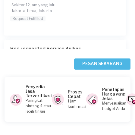
Sekitar 12 jam yang lalu
Jakarta Timur, Jakarta
Request Fulfilled
Ben requested Service Kulkas
Sekitar 14 jam yang lalu
Jakarta Barat, Jakarta
PESAN SEKARANG
Request Fulfilled
Penyedia
Penetapan
Jasa
Proses
Harga yang
Terverifikasi
Cepat
Jelas
Arief Fiadi requested Service Kulkas
Peringkat
1 jam
Menyesuaikan
bintang 4 atau
konfirmasi
Sekitar 16 jam yang lalu
budget Anda
lebih tinggi
Jakarta Timur, Jakarta
Request Fulfilled