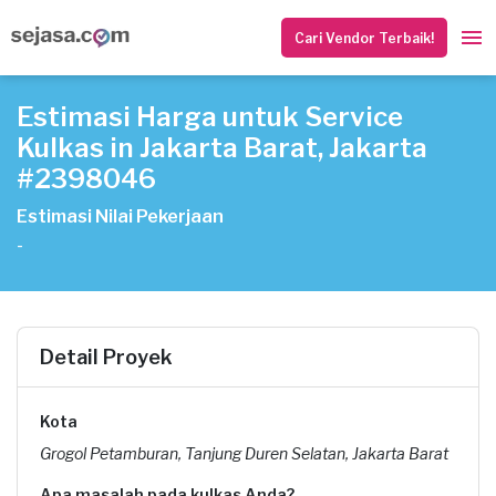
Cari Vendor Terbaik!
Estimasi Harga untuk Service
Kulkas in Jakarta Barat, Jakarta
#2398046
Estimasi Nilai Pekerjaan
-
Detail Proyek
Kota
Grogol Petamburan, Tanjung Duren Selatan, Jakarta Barat
Apa masalah pada kulkas Anda?