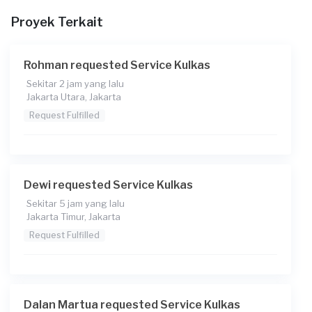
Biaya Apartemen (Jumlah: 1)
Proyek Terkait
Kapan Anda membutuhkan layanan?
07-08-2025
Rohman requested Service Kulkas
Pukul berapa Anda membutuhkan layanan?
Sekitar 2 jam yang lalu
Jakarta Utara, Jakarta
10:00
Request Fulfilled
Berapa budget total untuk layanan ini?
Rp545.000 + Rp11.000 (biaya layanan) + Rp3.700 (biaya
Transaksi)
Dewi requested Service Kulkas
Catatan
Sekitar 5 jam yang lalu
Jakarta Timur, Jakarta
Request Fulfilled
Dalan Martua requested Service Kulkas