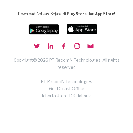
Download Aplikasi Sejasa di
Play Store
dan
App Store!
Copyright© 2026 PT RecomN Technologies, All rights
reserved
PT RecomN Technologies
Gold Coast Office
Jakarta Utara, DKI Jakarta