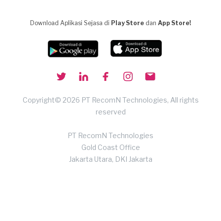
Download Aplikasi Sejasa di
Play Store
dan
App Store!
Copyright© 2026 PT RecomN Technologies, All rights
reserved
PT RecomN Technologies
Gold Coast Office
Jakarta Utara, DKI Jakarta