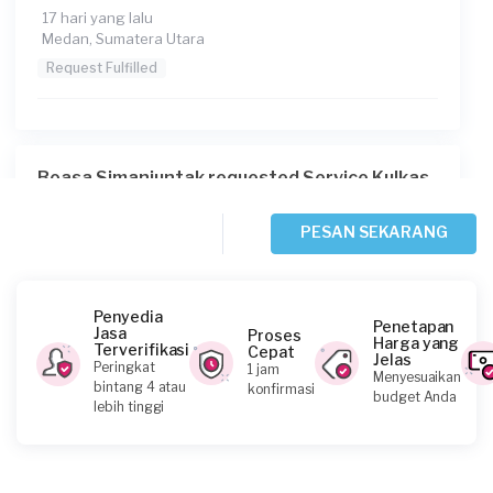
17 hari yang lalu
Medan, Sumatera Utara
Request Fulfilled
Boasa Simanjuntak requested Service Kulkas
Sekitar 2 bulan yang lalu
Medan, Sumatera Utara
PESAN SEKARANG
Request Fulfilled
Penyedia
Penetapan
Jasa
Proses
Harga yang
Terverifikasi
Cepat
Jelas
Nica requested Service Kulkas
Peringkat
1 jam
Menyesuaikan
bintang 4 atau
konfirmasi
4 bulan yang lalu
budget Anda
lebih tinggi
Medan, Sumatera Utara
Request Fulfilled