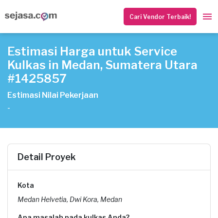
Cari Vendor Terbaik!
Estimasi Harga untuk Service
Kulkas in Medan, Sumatera Utara
#1425857
Estimasi Nilai Pekerjaan
-
Detail Proyek
Kota
Medan Helvetia, Dwi Kora, Medan
Apa masalah pada kulkas Anda?