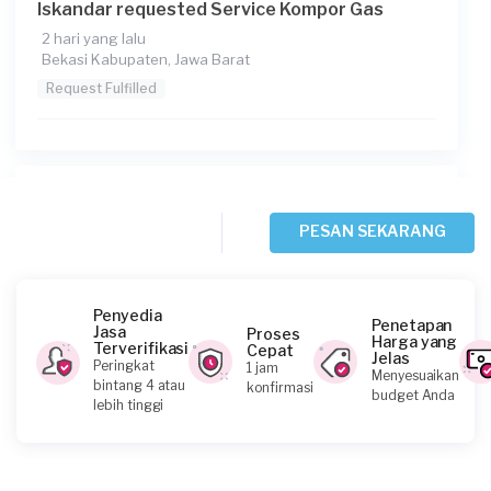
Iskandar requested Service Kompor Gas
2 hari yang lalu
Bekasi Kabupaten, Jawa Barat
Request Fulfilled
Fauzan Anandika requested Service Kompor
Gas
PESAN SEKARANG
3 hari yang lalu
Bekasi Kota, Jawa Barat
Request Fulfilled
Penyedia
Penetapan
Jasa
Proses
Harga yang
Terverifikasi
Cepat
Jelas
Peringkat
1 jam
Menyesuaikan
bintang 4 atau
konfirmasi
budget Anda
Albertus Dendy Indra Ps requested Service
lebih tinggi
Kompor Gas
4 hari yang lalu
Depok, Jawa Barat