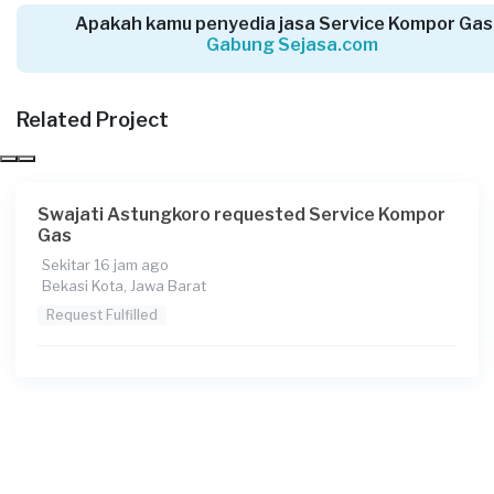
Request Fulfilled
Apakah kamu penyedia jasa Service Kompor Gas
Gabung Sejasa.com
Related Project
Angel requested Service Kompor Gas
5 hari yang lalu
Depok, Jawa Barat
Request Fulfilled
Swajati Astungkoro requested Service Kompor
Gas
Sekitar 16 jam ago
Bekasi Kota, Jawa Barat
Rusdian requested Service Kompor Gas
Request Fulfilled
5 hari yang lalu
Bekasi Kabupaten, Jawa Barat
Request Fulfilled