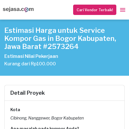
Cari Vendor Terbaik!
Estimasi Harga untuk Service
Kompor Gas in Bogor Kabupaten,
Jawa Barat #2573264
Estimasi Nilai Pekerjaan
Kurang dari Rp100.000
Detail Proyek
Kota
Cibinong, Nanggewer, Bogor Kabupaten
Apa masalah pada kompor Anda?