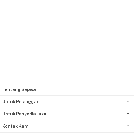
Ibu Santi requested Service Kompor Gas
7 hari yang lalu
Bekasi Kota, Jawa Barat
Request Fulfilled
Tentang Sejasa
Untuk Pelanggan
Untuk Penyedia Jasa
Kontak Kami