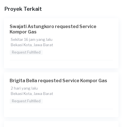
Berapa budget total untuk layanan ini?
Proyek Terkait
Rp65.000 + Rp11.000 (biaya layanan)
Catatan
Swajati Astungkoro requested Service
Dari * tungku kompor ada * pwmantik yg tdk nyala
Kompor Gas
Sekitar 16 jam yang lalu
Bekasi Kota, Jawa Barat
Request Fulfilled
Brigita Bella requested Service Kompor Gas
2 hari yang lalu
Bekasi Kota, Jawa Barat
Request Fulfilled