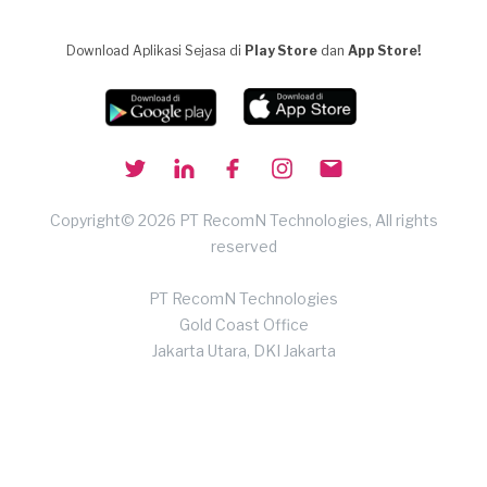
Download Aplikasi Sejasa di
Play Store
dan
App Store!
Copyright© 2026 PT RecomN Technologies, All rights
reserved
PT RecomN Technologies
Gold Coast Office
Jakarta Utara, DKI Jakarta