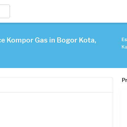
ce Kompor Gas in Bogor Kota,
Es
Ku
P