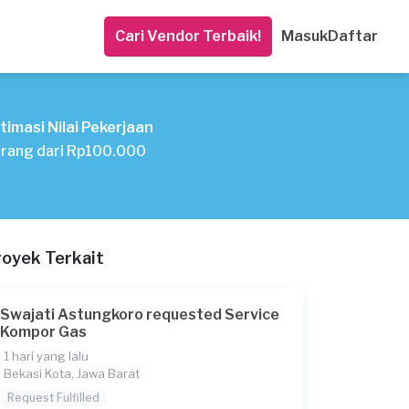
Cari Vendor Terbaik!
Masuk
Daftar
timasi Nilai Pekerjaan
rang dari Rp100.000
royek Terkait
Swajati Astungkoro requested Service
Kompor Gas
1 hari yang lalu
Bekasi Kota, Jawa Barat
Request Fulfilled