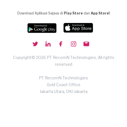
Download Aplikasi Sejasa di
Play Store
dan
App Store!
Copyright© 2026 PT RecomN Technologies, All rights
reserved
PT RecomN Technologies
Gold Coast Office
Jakarta Utara, DKI Jakarta