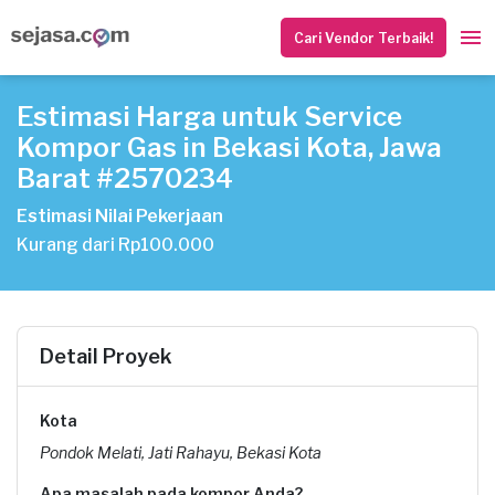
Cari Vendor Terbaik!
Estimasi Harga untuk Service
Kompor Gas in Bekasi Kota, Jawa
Barat #2570234
Estimasi Nilai Pekerjaan
Kurang dari Rp100.000
Detail Proyek
Kota
Pondok Melati, Jati Rahayu, Bekasi Kota
Apa masalah pada kompor Anda?