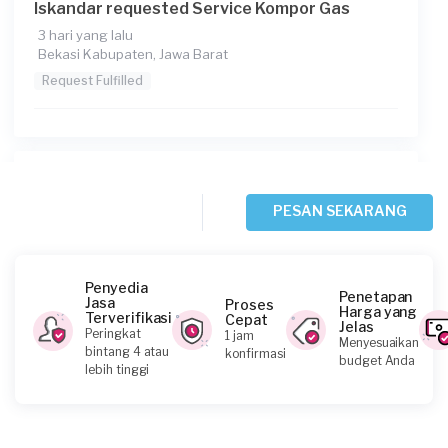
Iskandar requested Service Kompor Gas
3 hari yang lalu
Bekasi Kabupaten, Jawa Barat
Request Fulfilled
Fauzan Anandika requested Service Kompor
Gas
PESAN SEKARANG
3 hari yang lalu
Bekasi Kota, Jawa Barat
Request Fulfilled
Penyedia
Penetapan
Jasa
Proses
Harga yang
Terverifikasi
Cepat
Jelas
Peringkat
1 jam
Menyesuaikan
bintang 4 atau
konfirmasi
budget Anda
Albertus Dendy Indra Ps requested Service
lebih tinggi
Kompor Gas
5 hari yang lalu
Depok, Jawa Barat