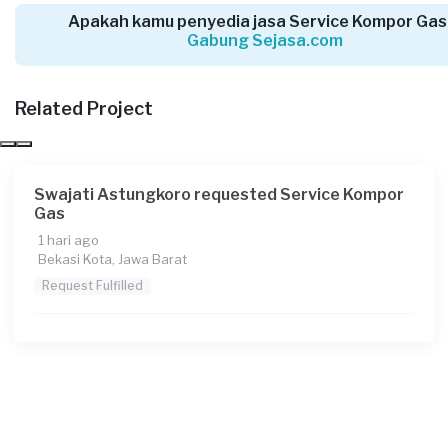
Request Fulfilled
Apakah kamu penyedia jasa Service Kompor Gas
Gabung Sejasa.com
Related Project
Angel requested Service Kompor Gas
6 hari yang lalu
Depok, Jawa Barat
Request Fulfilled
Swajati Astungkoro requested Service Kompor
Gas
1 hari ago
Bekasi Kota, Jawa Barat
Rusdian requested Service Kompor Gas
Request Fulfilled
6 hari yang lalu
Bekasi Kabupaten, Jawa Barat
Request Fulfilled