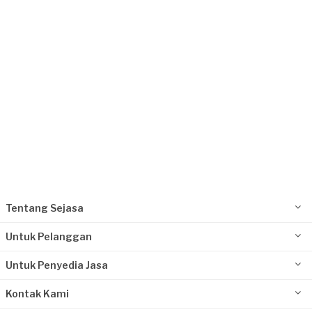
Ibu Santi requested Service Kompor Gas
7 hari yang lalu
Bekasi Kota, Jawa Barat
Request Fulfilled
Tentang Sejasa
Untuk Pelanggan
Untuk Penyedia Jasa
Kontak Kami