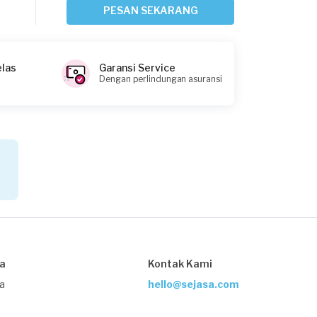
11 hari yang lalu
PESAN SEKARANG
Tangerang Selatan, Banten
Request Fulfilled
elas
Garansi Service
Dengan perlindungan asuransi
Amin requested Service Kompor Gas
11 hari yang lalu
Tangerang Selatan, Banten
Request Fulfilled
Aditya requested Service Kompor Gas
12 hari yang lalu
sa
Kontak Kami
Tangerang Selatan, Banten
Request Fulfilled
ja
hello@sejasa.com