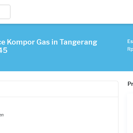
ce Kompor Gas in Tangerang
Es
45
Rp
P
en