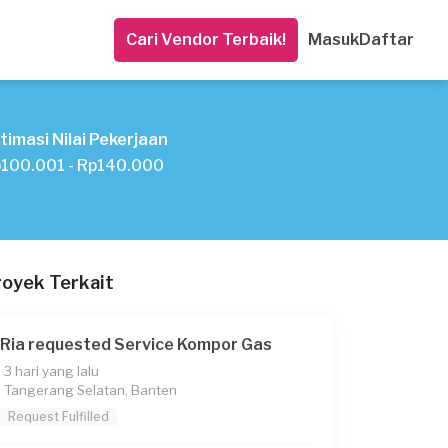
Cari Vendor Terbaik!
Masuk
Daftar
timasi Nilai Pekerjaan
100.001 - Rp140.000
royek Terkait
Ria requested Service Kompor Gas
3 hari yang lalu
Tangerang Selatan, Banten
Request Fulfilled