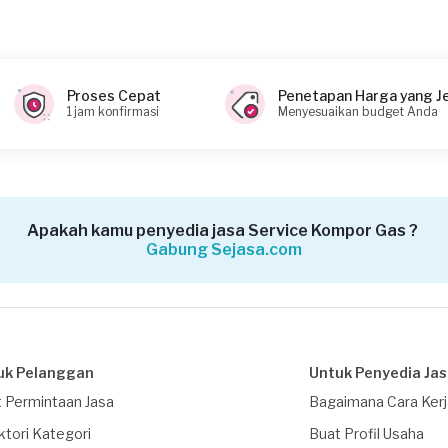
0 (biaya Transaksi)
Proses Cepat
Penetapan Harga yang J
1 jam konfirmasi
Menyesuaikan budget Anda
Apakah kamu penyedia jasa Service Kompor Gas ?
Gabung Sejasa.com
uk Pelanggan
Untuk Penyedia Ja
 Permintaan Jasa
Bagaimana Cara Ker
ktori Kategori
Buat Profil Usaha