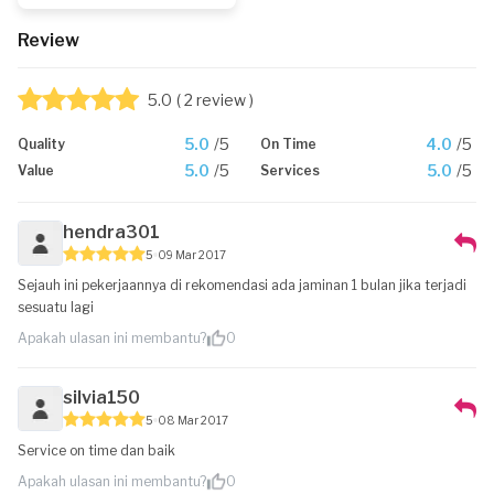
Review
5.0
( 2 review )
5.0
/5
4.0
/5
Quality
On Time
5.0
/5
5.0
/5
Value
Services
hendra301
5
09 Mar 2017
Sejauh ini pekerjaannya di rekomendasi ada jaminan 1 bulan jika terjadi
sesuatu lagi
Apakah ulasan ini membantu?
0
silvia150
5
08 Mar 2017
Service on time dan baik
Apakah ulasan ini membantu?
0