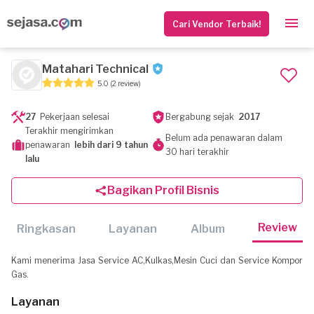
Cari Vendor Terbaik!
Matahari Technical
5.0
(2 review)
27
Pekerjaan selesai
Bergabung sejak
2017
Terakhir mengirimkan
Belum ada penawaran dalam
penawaran
lebih dari 9 tahun
30 hari terakhir
lalu
Bagikan Profil Bisnis
Review
Ringkasan
Layanan
Album
Kami menerima Jasa Service AC,Kulkas,Mesin Cuci dan Service Kompor
Gas.
Layanan