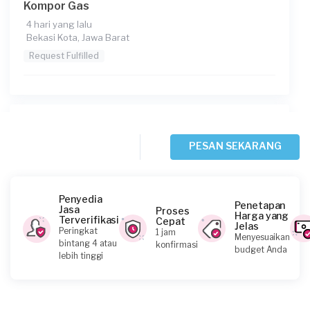
Kompor Gas
4 hari yang lalu
Bekasi Kota, Jawa Barat
Request Fulfilled
Brigita Bella requested Service Kompor Gas
5 hari yang lalu
PESAN SEKARANG
Bekasi Kota, Jawa Barat
Request Fulfilled
Penyedia
Penetapan
Jasa
Proses
Harga yang
Terverifikasi
Cepat
Jelas
Peringkat
1 jam
Menyesuaikan
Iskandar requested Service Kompor Gas
bintang 4 atau
konfirmasi
budget Anda
lebih tinggi
5 hari yang lalu
Bekasi Kabupaten, Jawa Barat
Request Fulfilled