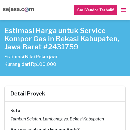
Cari Vendor Terbaik!
Estimasi Harga untuk Service
Kompor Gas in Bekasi Kabupaten,
Jawa Barat #2431759
Estimasi Nilai Pekerjaan
Kurang dari Rp100.000
Detail Proyek
Kota
Tambun Selatan, Lambangjaya, Bekasi Kabupaten
Apa masalah pada kompor Anda?