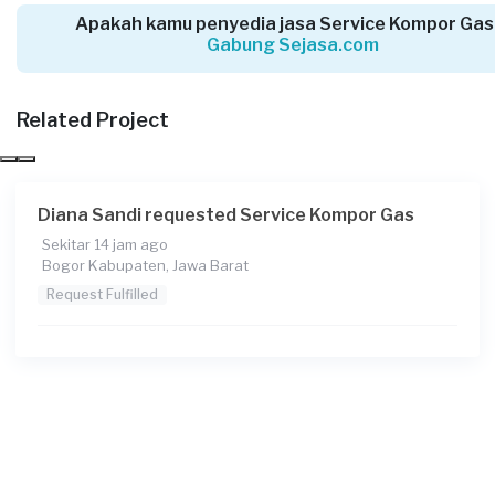
Apakah kamu penyedia jasa Service Kompor Gas
Gabung Sejasa.com
Fauzan Anandika requested Service Kompor
Gas
Related Project
6 hari yang lalu
Bekasi Kota, Jawa Barat
Request Fulfilled
Diana Sandi requested Service Kompor Gas
Sekitar 14 jam ago
Bogor Kabupaten, Jawa Barat
Albertus Dendy Indra Ps requested Service
Request Fulfilled
Kompor Gas
7 hari yang lalu
Depok, Jawa Barat
Request Fulfilled