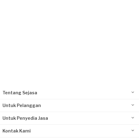
Angel requested Service Kompor Gas
8 hari yang lalu
Depok, Jawa Barat
Request Fulfilled
Tentang Sejasa
Untuk Pelanggan
Untuk Penyedia Jasa
Kontak Kami