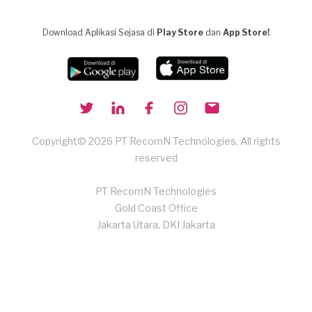
Download Aplikasi Sejasa di
Play Store
dan
App Store!
Copyright© 2026 PT RecomN Technologies, All rights
reserved
PT RecomN Technologies
Gold Coast Office
Jakarta Utara, DKI Jakarta