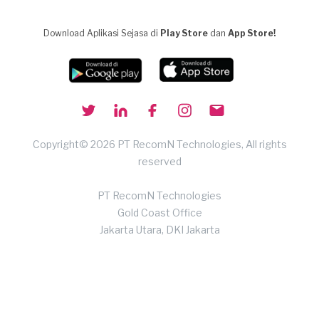
Download Aplikasi Sejasa di
Play Store
dan
App Store!
Copyright© 2026 PT RecomN Technologies, All rights
reserved
PT RecomN Technologies
Gold Coast Office
Jakarta Utara, DKI Jakarta