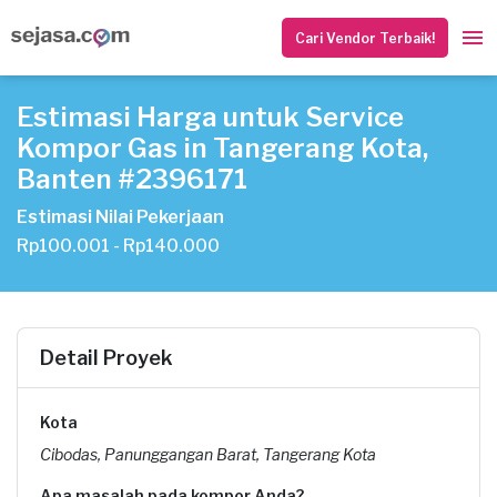
Cari Vendor Terbaik!
Estimasi Harga untuk Service
Kompor Gas in Tangerang Kota,
Banten #2396171
Estimasi Nilai Pekerjaan
Rp100.001 - Rp140.000
Detail Proyek
Kota
Cibodas, Panunggangan Barat, Tangerang Kota
Apa masalah pada kompor Anda?