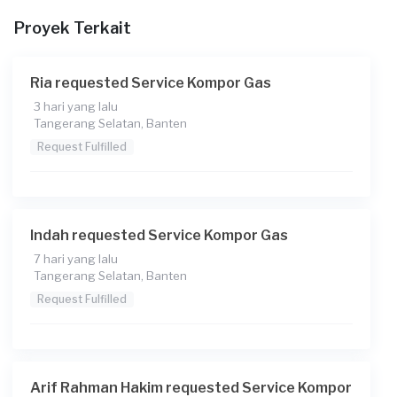
Berapa budget total untuk layanan ini?
Proyek Terkait
Rp125.000 + Rp11.000 (biaya layanan) + Rp3.700 (biaya
Transaksi)
Ria requested Service Kompor Gas
Catatan
3 hari yang lalu
Tangerang Selatan, Banten
Request Fulfilled
Indah requested Service Kompor Gas
7 hari yang lalu
Tangerang Selatan, Banten
Request Fulfilled
Arif Rahman Hakim requested Service Kompor