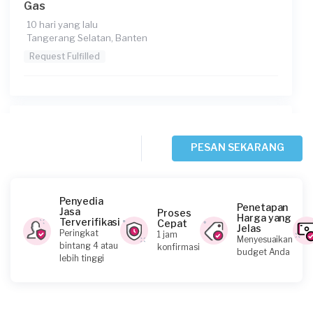
Gas
10 hari yang lalu
Tangerang Selatan, Banten
Request Fulfilled
Meilina requested Service Kompor Gas
11 hari yang lalu
PESAN SEKARANG
Tangerang Selatan, Banten
Request Fulfilled
Penyedia
Penetapan
Jasa
Proses
Harga yang
Terverifikasi
Cepat
Jelas
Peringkat
1 jam
Menyesuaikan
Amin requested Service Kompor Gas
bintang 4 atau
konfirmasi
budget Anda
lebih tinggi
11 hari yang lalu
Tangerang Selatan, Banten
Request Fulfilled