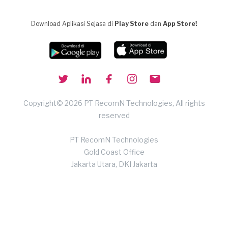
Download Aplikasi Sejasa di
Play Store
dan
App Store!
Copyright© 2026 PT RecomN Technologies, All rights
reserved
PT RecomN Technologies
Gold Coast Office
Jakarta Utara, DKI Jakarta