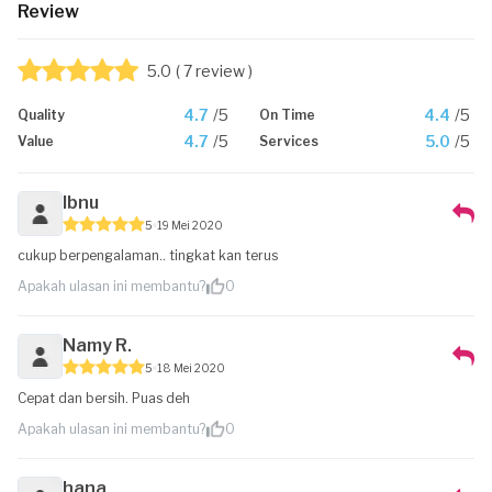
Review
5.0
( 7 review )
4.7
/5
4.4
/5
Quality
On Time
4.7
/5
5.0
/5
Value
Services
Ibnu
5
19 Mei 2020
cukup berpengalaman.. tingkat kan terus
Apakah ulasan ini membantu?
0
Namy R.
5
18 Mei 2020
Cepat dan bersih. Puas deh
Apakah ulasan ini membantu?
0
hana