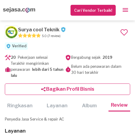
Cari Vendor Terbaik!
Surya cool Teknik
5.0
(7 review)
Verified
20
Pekerjaan selesai
Bergabung sejak
2019
Terakhir mengirimkan
Belum ada penawaran dalam
penawaran
lebih dari 5 tahun
30 hari terakhir
lalu
Bagikan Profil Bisnis
Review
Ringkasan
Layanan
Album
Penyedia Jasa Service & repair AC
Layanan