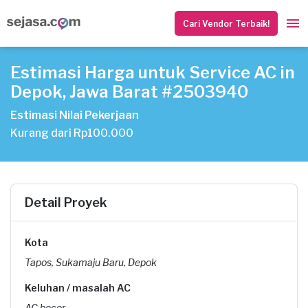
Cari Vendor Terbaik!
Estimasi Harga untuk Service AC in
Depok, Jawa Barat #2503940
Estimasi Nilai Pekerjaan
Kurang dari Rp100.000
Detail Proyek
Kota
Tapos, Sukamaju Baru, Depok
Keluhan / masalah AC
AC bocor