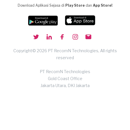
Download Aplikasi Sejasa di
Play Store
dan
App Store!
Copyright© 2026 PT RecomN Technologies, All rights
reserved
PT RecomN Technologies
Gold Coast Office
Jakarta Utara, DKI Jakarta