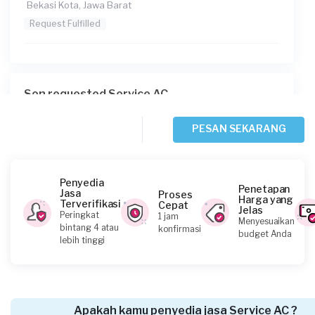
Bekasi Kota, Jawa Barat
Request Fulfilled
Son requested Service AC
Sekitar 3 jam yang lalu
Depok, Jawa Barat
PESAN SEKARANG
Request Fulfilled
Penyedia
Penetapan
Jasa
Proses
Harga yang
Terverifikasi
Cepat
Jelas
Yolanda requested Service AC
Peringkat
1 jam
Menyesuaikan
bintang 4 atau
konfirmasi
Sekitar 4 jam yang lalu
budget Anda
lebih tinggi
Bekasi Kota, Jawa Barat
Request Fulfilled
Apakah kamu penyedia jasa Service AC ?