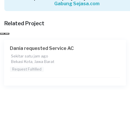
Gabung Sejasa.com
Zea requested Service AC
Sekitar 5 jam yang lalu
Bekasi Kabupaten, Jawa Barat
Related Project
Request Fulfilled
Dania requested Service AC
Sekitar satu jam ago
Dwi Permana requested Service AC
Bekasi Kota, Jawa Barat
Sekitar 6 jam yang lalu
Request Fulfilled
Cimahi, Jawa Barat
Request Fulfilled
Andy requested Service AC
Sekitar 7 jam yang lalu
Depok, Jawa Barat
Request Fulfilled