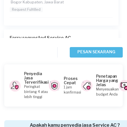
Bogor Kabupaten, Jawa Barat
Request Fulfilled
Ferry requested Service AC
Sekitar 2 jam yang lalu
Bekasi Kota, Jawa Barat
PESAN SEKARANG
Request Fulfilled
Penyedia
Penetapan
Jasa
Proses
Harga yang
Terverifikasi
Cepat
Jelas
Nilam Barry requested Service AC
Peringkat
1 jam
Menyesuaikan
bintang 4 atau
konfirmasi
Sekitar 3 jam yang lalu
budget Anda
lebih tinggi
Depok, Jawa Barat
Request Fulfilled
Apakah kamu penyedia jasa Service AC ?