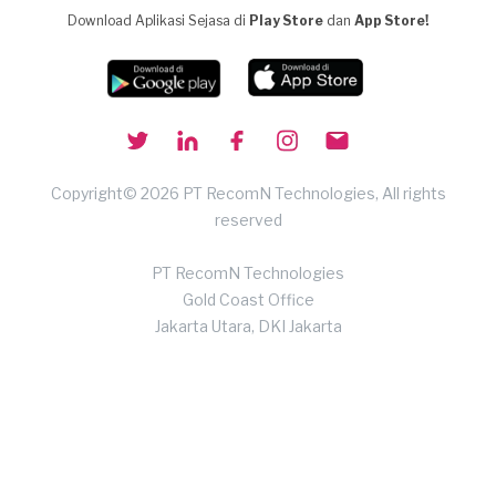
Download Aplikasi Sejasa di
Play Store
dan
App Store!
Copyright© 2026 PT RecomN Technologies, All rights
reserved
PT RecomN Technologies
Gold Coast Office
Jakarta Utara, DKI Jakarta