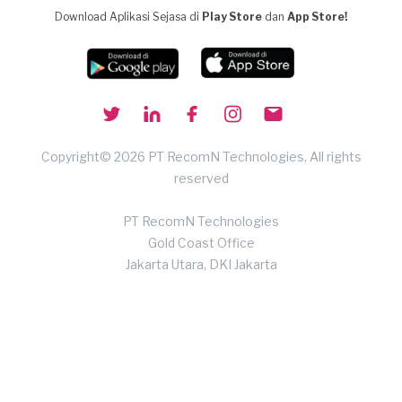
Download Aplikasi Sejasa di
Play Store
dan
App Store!
Copyright© 2026 PT RecomN Technologies, All rights
reserved
PT RecomN Technologies
Gold Coast Office
Jakarta Utara, DKI Jakarta