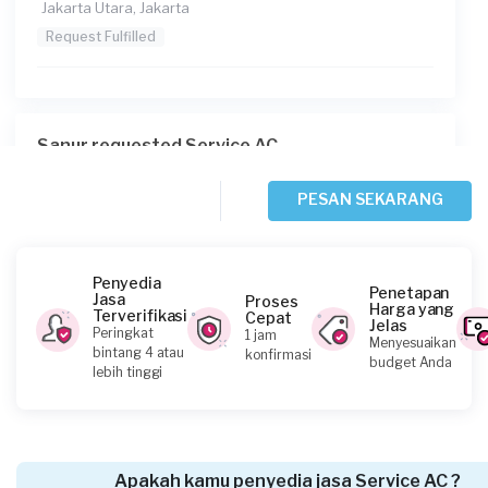
Jakarta Utara, Jakarta
Request Fulfilled
Sanur requested Service AC
Sekitar satu jam yang lalu
Jakarta Timur, Jakarta
PESAN SEKARANG
Request Fulfilled
Penyedia
Penetapan
Jasa
Proses
Harga yang
Terverifikasi
Cepat
Jelas
Frisma Febrianti requested Service AC
Peringkat
1 jam
Menyesuaikan
bintang 4 atau
konfirmasi
Sekitar satu jam yang lalu
budget Anda
lebih tinggi
Jakarta Timur, Jakarta
Request Fulfilled
Apakah kamu penyedia jasa Service AC ?