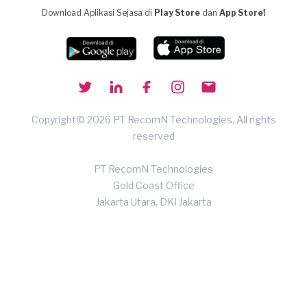
Download Aplikasi Sejasa di
Play Store
dan
App Store!
Copyright© 2026 PT RecomN Technologies, All rights
reserved
PT RecomN Technologies
Gold Coast Office
Jakarta Utara, DKI Jakarta