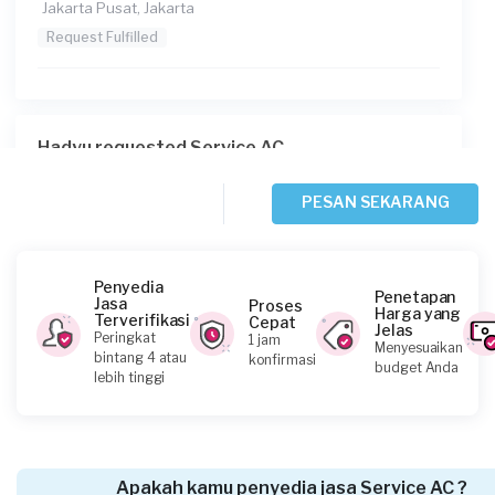
Jakarta Pusat, Jakarta
Request Fulfilled
Hadyu requested Service AC
Sekitar 7 jam yang lalu
Jakarta Selatan, Jakarta
PESAN SEKARANG
Request Fulfilled
Penyedia
Penetapan
Jasa
Proses
Harga yang
Terverifikasi
Cepat
Jelas
Emir requested Service AC
Peringkat
1 jam
Menyesuaikan
bintang 4 atau
konfirmasi
Sekitar 7 jam yang lalu
budget Anda
lebih tinggi
Jakarta Timur, Jakarta
Request Fulfilled
Apakah kamu penyedia jasa Service AC ?