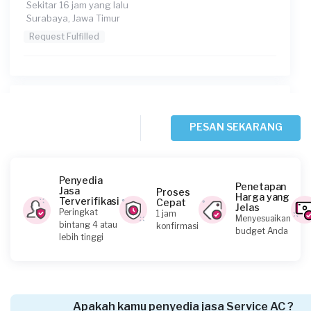
Sekitar 16 jam yang lalu
Surabaya, Jawa Timur
Request Fulfilled
Marcella requested Service AC
Sekitar 16 jam yang lalu
PESAN SEKARANG
Surabaya, Jawa Timur
Request Fulfilled
Penyedia
Penetapan
Jasa
Proses
Harga yang
Terverifikasi
Cepat
Jelas
Peringkat
1 jam
Menyesuaikan
Ari requested Service AC
bintang 4 atau
konfirmasi
budget Anda
lebih tinggi
Sekitar 22 jam yang lalu
Surabaya, Jawa Timur
Request Fulfilled
Apakah kamu penyedia jasa Service AC ?