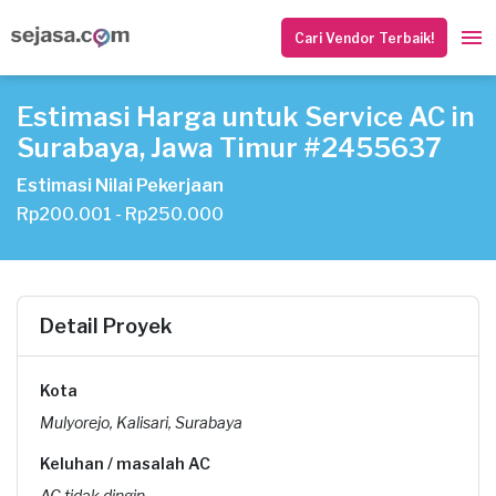
Cari Vendor Terbaik!
Estimasi Harga untuk Service AC in
Surabaya, Jawa Timur #2455637
Estimasi Nilai Pekerjaan
Rp200.001 - Rp250.000
Detail Proyek
Kota
Mulyorejo, Kalisari, Surabaya
Keluhan / masalah AC
AC tidak dingin