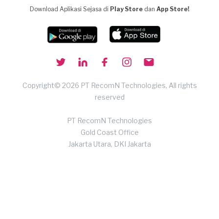
Download Aplikasi Sejasa di
Play Store
dan
App Store!
Copyright© 2026 PT RecomN Technologies, All rights
reserved
PT RecomN Technologies
Gold Coast Office
Jakarta Utara, DKI Jakarta