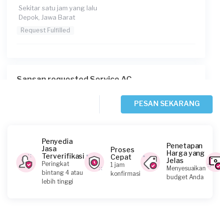
Sekitar satu jam yang lalu
Depok, Jawa Barat
Request Fulfilled
Sansan requested Service AC
Sekitar satu jam yang lalu
Bogor Kabupaten, Jawa Barat
PESAN SEKARANG
Request Fulfilled
Penyedia
Penetapan
Jasa
Proses
Harga yang
Terverifikasi
Cepat
Jelas
Ari requested Service AC
Peringkat
1 jam
Menyesuaikan
bintang 4 atau
konfirmasi
Sekitar 2 jam yang lalu
budget Anda
lebih tinggi
Depok, Jawa Barat
Request Fulfilled