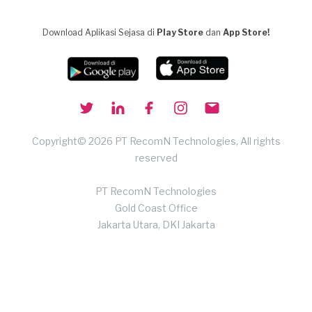
Download Aplikasi Sejasa di
Play Store
dan
App Store!
Copyright© 2026 PT RecomN Technologies, All rights
reserved
PT RecomN Technologies
Gold Coast Office
Jakarta Utara, DKI Jakarta