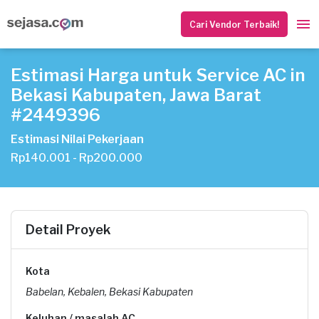
Cari Vendor Terbaik!
Estimasi Harga untuk Service AC in
Bekasi Kabupaten, Jawa Barat
#2449396
Estimasi Nilai Pekerjaan
Rp140.001 - Rp200.000
Detail Proyek
Kota
Babelan, Kebalen, Bekasi Kabupaten
Keluhan / masalah AC