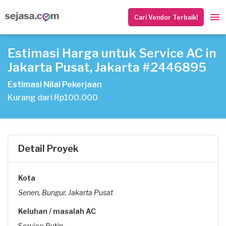
Cari Vendor Terbaik!
Estimasi Harga untuk Service AC in
Jakarta Pusat, Jakarta #2446895
Estimasi Nilai Pekerjaan
Kurang dari Rp100.000
Detail Proyek
Kota
Senen, Bungur, Jakarta Pusat
Keluhan / masalah AC
Service Rutin