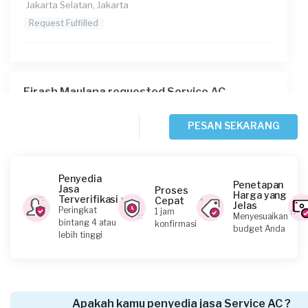
Jakarta Selatan, Jakarta
Request Fulfilled
Firash Maulana requested Service AC
Sekitar 2 jam yang lalu
Jakarta Timur, Jakarta
PESAN SEKARANG
Request Fulfilled
Penyedia
Penetapan
Jasa
Proses
Harga yang
Terverifikasi
Cepat
Jelas
Ivan632 requested Service AC
Peringkat
1 jam
Menyesuaikan
bintang 4 atau
konfirmasi
Sekitar 5 jam yang lalu
budget Anda
lebih tinggi
Jakarta Barat, Jakarta
Request Fulfilled
Apakah kamu penyedia jasa Service AC ?