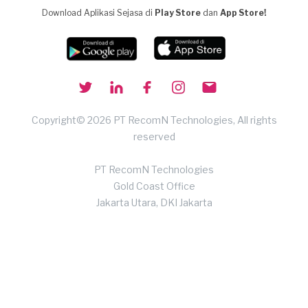
Download Aplikasi Sejasa di
Play Store
dan
App Store!
Copyright© 2026 PT RecomN Technologies, All rights
reserved
PT RecomN Technologies
Gold Coast Office
Jakarta Utara, DKI Jakarta