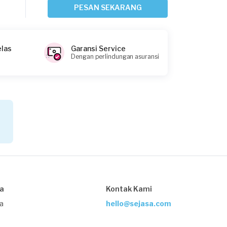
Bekasi Kota, Jawa Barat
PESAN SEKARANG
Request Fulfilled
elas
Garansi Service
Dengan perlindungan asuransi
Valderina Karwayu requested Service
AC
Sekitar 2 jam yang lalu
Bogor Kota, Jawa Barat
Request Fulfilled
Ratna requested Service AC
Sekitar 3 jam yang lalu
sa
Kontak Kami
Bekasi Kota, Jawa Barat
Request Fulfilled
ja
hello@sejasa.com