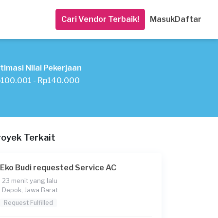
Cari Vendor Terbaik!
Masuk
Daftar
timasi Nilai Pekerjaan
100.001 - Rp140.000
royek Terkait
Eko Budi requested Service AC
23 menit yang lalu
Depok, Jawa Barat
Request Fulfilled