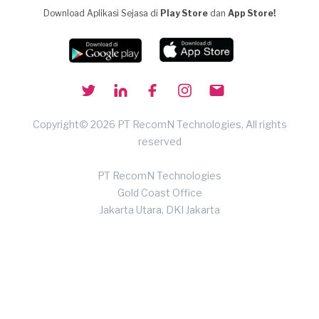
Download Aplikasi Sejasa di
Play Store
dan
App Store!
Copyright© 2026 PT RecomN Technologies, All rights
reserved
PT RecomN Technologies
Gold Coast Office
Jakarta Utara, DKI Jakarta