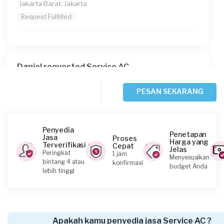
Jakarta Barat, Jakarta
Request Fulfilled
Daniel requested Service AC
Sekitar satu jam yang lalu
Jakarta Selatan, Jakarta
PESAN SEKARANG
Request Fulfilled
Penyedia
Penetapan
Jasa
Proses
Harga yang
Terverifikasi
Cepat
Jelas
Junaedi Rahmat requested Service AC
Peringkat
1 jam
Menyesuaikan
bintang 4 atau
konfirmasi
Sekitar satu jam yang lalu
budget Anda
lebih tinggi
Jakarta Timur, Jakarta
Request Fulfilled
Apakah kamu penyedia jasa Service AC ?