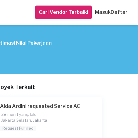
Cari Vendor Terbaik!
Masuk
Daftar
timasi Nilai Pekerjaan
royek Terkait
Aida Ardini requested Service AC
28 menit yang lalu
Jakarta Selatan, Jakarta
Request Fulfilled