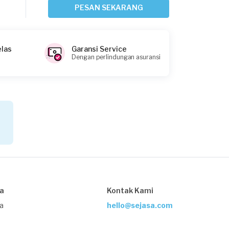
Jakarta Selatan, Jakarta
PESAN SEKARANG
Request Fulfilled
elas
Garansi Service
Dengan perlindungan asuransi
Joyo requested Service AC
Sekitar satu jam yang lalu
Jakarta Pusat, Jakarta
Request Fulfilled
Mega requested Service AC
Sekitar 2 jam yang lalu
Jakarta Pusat, Jakarta
sa
Kontak Kami
Request Fulfilled
ja
hello@sejasa.com