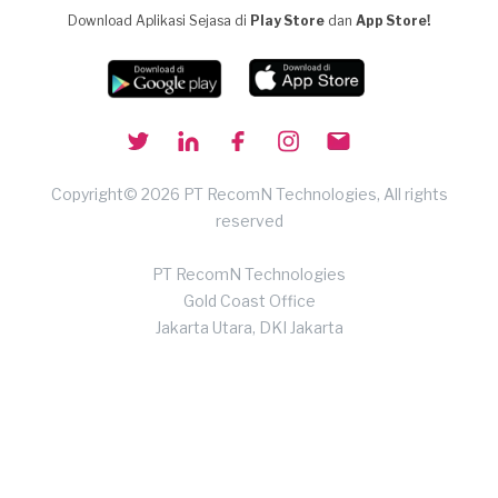
Download Aplikasi Sejasa di
Play Store
dan
App Store!
Copyright© 2026 PT RecomN Technologies, All rights
reserved
PT RecomN Technologies
Gold Coast Office
Jakarta Utara, DKI Jakarta