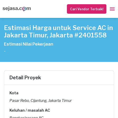
Cari Vendor Terbaik!
Estimasi Harga untuk Service AC in
Jakarta Timur, Jakarta #2401558
Estimasi Nilai Pekerjaan
-
Detail Proyek
Kota
Pasar Rebo, Cijantung, Jakarta Timur
Keluhan / masalah AC
Bongkar/pasang AC