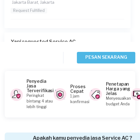
Jakarta Barat, Jakarta
Request Fulfilled
Yani requested Service AC
Sekitar 2 jam yang lalu
Jakarta Pusat, Jakarta
PESAN SEKARANG
Request Fulfilled
Penyedia
Penetapan
Jasa
Proses
Harga yang
Terverifikasi
Cepat
Jelas
Olive32 requested Service AC
Peringkat
1 jam
Menyesuaikan
bintang 4 atau
konfirmasi
Sekitar 2 jam yang lalu
budget Anda
lebih tinggi
Jakarta Selatan, Jakarta
Request Fulfilled
Apakah kamu penyedia jasa Service AC ?