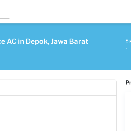
e AC in Depok, Jawa Barat
Es
-
P