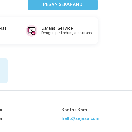
Depok, Jawa Barat
PESAN SEKARANG
Request Fulfilled
elas
Garansi Service
Dengan perlindungan asuransi
Hany requested Service AC
Sekitar 4 jam yang lalu
Bogor Kabupaten, Jawa Barat
Request Fulfilled
Anz requested Service AC
Sekitar 4 jam yang lalu
Depok, Jawa Barat
sa
Kontak Kami
Request Fulfilled
ja
hello@sejasa.com