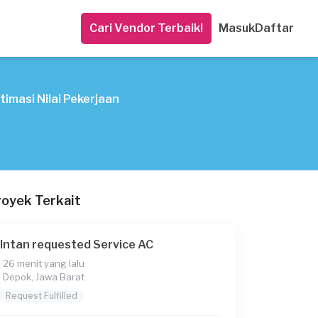
Cari Vendor Terbaik!
Masuk
Daftar
timasi Nilai Pekerjaan
royek Terkait
Intan requested Service AC
26 menit yang lalu
Depok, Jawa Barat
Request Fulfilled