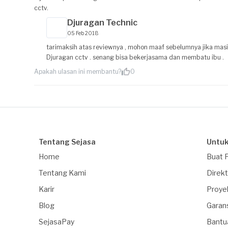
cctv.
Djuragan Technic
05 Feb 2018
tarimaksih atas reviewnya , mohon maaf sebelumnya jika mas
Djuragan cctv . senang bisa bekerjasama dan membatu ibu .
Apakah ulasan ini membantu?
0
Tentang Sejasa
Untuk
Home
Buat 
Tentang Kami
Direkt
Karir
Proye
Blog
Garan
SejasaPay
Bantu