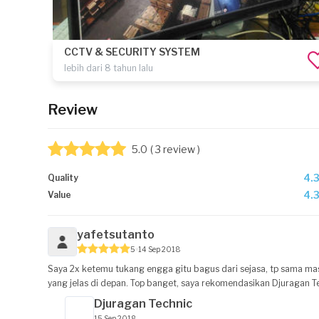
CCTV & SECURITY SYSTEM
lebih dari 8 tahun lalu
Review
5.0
( 3 review )
4.
Quality
4.
Value
yafetsutanto
5
14 Sep 2018
Saya 2x ketemu tukang engga gitu bagus dari sejasa, tp sama ma
yang jelas di depan. Top banget, saya rekomendasikan Djuragan Tech
Djuragan Technic
15 Sep 2018