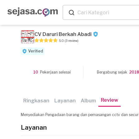
CV Daruri Berkah Abadi
5.0
(3 review)
Verified
10
Pekerjaan selesai
Bergabung sejak
201
Review
Ringkasan
Layanan
Album
Menyediakan Pengadaan barang dan pemasangan cctv dan security s
Layanan