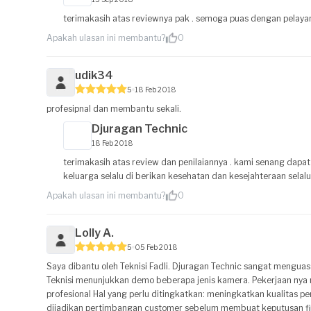
terimakasih atas reviewnya pak . semoga puas dengan pelayana
Apakah ulasan ini membantu?
0
udik34
5
18 Feb 2018
profesipnal dan membantu sekali.
Djuragan Technic
18 Feb 2018
terimakasih atas review dan penilaiannya . kami senang da
keluarga selalu di berikan kesehatan dan kesejahteraan selalu 
Apakah ulasan ini membantu?
0
Lolly A.
5
05 Feb 2018
Saya dibantu oleh Teknisi Fadli. Djuragan Technic sangat men
Teknisi menunjukkan demo beberapa jenis kamera. Pekerjaan nya r
profesional Hal yang perlu ditingkatkan: meningkatkan kualitas p
dijadikan pertimbangan customer sebelum membuat keputusan fi