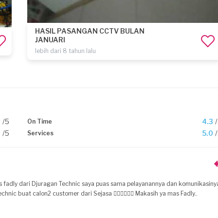
HASIL PASANGAN CCTV BULAN
JANUARI
lebih dari 8 tahun lalu
3
/5
4.3
On Time
3
/5
5.0
Services
s fadly dari Djuragan Technic saya puas sama pelayanannya dan komunikasiny
nic buat calon2 customer dari Sejasa 👍🏼👍🏼👍🏼 Makasih ya mas Fadly..