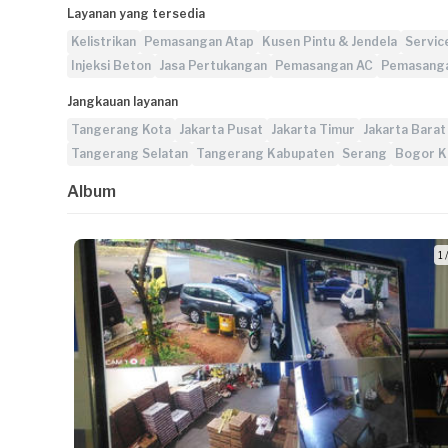
Layanan yang tersedia
Kelistrikan
Pemasangan Atap
Kusen Pintu & Jendela
Servic
Injeksi Beton
Jasa Pertukangan
Pemasangan AC
Pemasang
Jangkauan layanan
Tangerang Kota
Jakarta Pusat
Jakarta Timur
Jakarta Barat
Tangerang Selatan
Tangerang Kabupaten
Serang
Bogor K
Album
1 