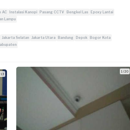
e AC
Instalasi Kanopi
Pasang CCTV
Bengkel Las
Epoxy Lantai
an Lampu
Jakarta Selatan
Jakarta Utara
Bandung
Depok
Bogor Kota
abupaten
1 / 20
/ 13