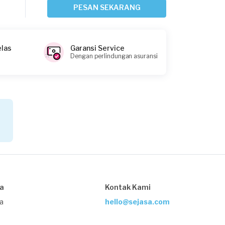
Sekitar 7 jam yang lalu
PESAN SEKARANG
Bogor Kabupaten, Jawa Barat
Request Fulfilled
elas
Garansi Service
Dengan perlindungan asuransi
Desca requested Service AC
Sekitar 10 jam yang lalu
Depok, Jawa Barat
Request Fulfilled
Khris requested Service AC
Sekitar 10 jam yang lalu
sa
Kontak Kami
Depok, Jawa Barat
Request Fulfilled
ja
hello@sejasa.com