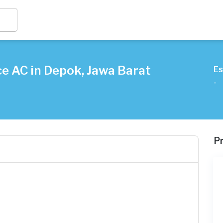
e AC in Depok, Jawa Barat
Es
-
P