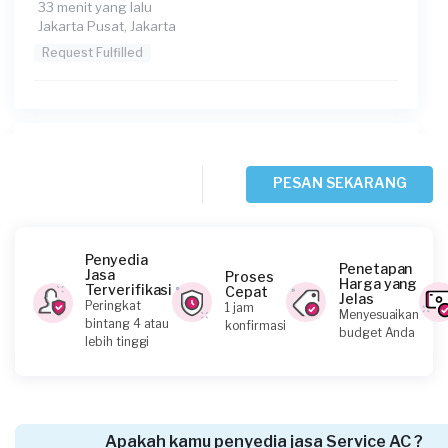
33 menit yang lalu
Jakarta Pusat, Jakarta
Request Fulfilled
Devi requested Service AC
43 menit yang lalu
PESAN SEKARANG
Jakarta Pusat, Jakarta
Request Fulfilled
Penyedia
Penetapan
Jasa
Proses
Harga yang
Terverifikasi
Cepat
Jelas
Peringkat
1 jam
Menyesuaikan
Achmadfauzanzusmi requested Service AC
bintang 4 atau
konfirmasi
budget Anda
lebih tinggi
Sekitar satu jam yang lalu
Jakarta Selatan, Jakarta
Request Fulfilled
Apakah kamu penyedia jasa Service AC ?