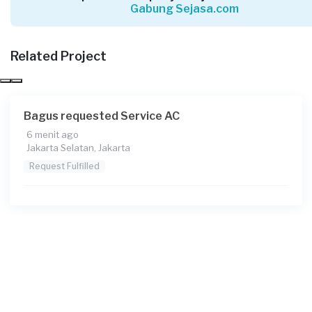
Gabung Sejasa.com
Andririza requested Service AC
Sekitar satu jam yang lalu
Related Project
Jakarta Selatan, Jakarta
Request Fulfilled
Bagus requested Service AC
6 menit ago
Jakarta Selatan, Jakarta
Suli requested Service AC
Request Fulfilled
Sekitar satu jam yang lalu
Jakarta Selatan, Jakarta
Request Fulfilled
Adi Yunan requested Service AC
Sekitar 2 jam yang lalu
Jakarta Timur, Jakarta