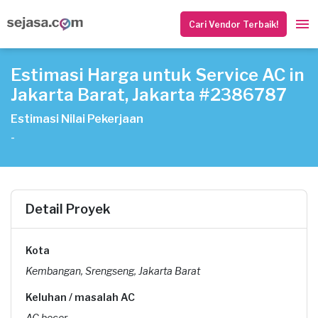
Cari Vendor Terbaik!
Estimasi Harga untuk Service AC in
Jakarta Barat, Jakarta #2386787
Estimasi Nilai Pekerjaan
-
Detail Proyek
Kota
Kembangan, Srengseng, Jakarta Barat
Keluhan / masalah AC
AC bocor