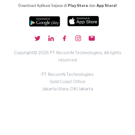
Download Aplikasi Sejasa di
Play Store
dan
App Store!
Copyright© 2026 PT RecomN Technologies, All rights
reserved
PT RecomN Technologies
Gold Coast Office
Jakarta Utara, DKI Jakarta