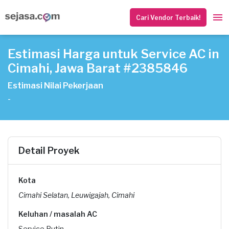
Cari Vendor Terbaik!
Estimasi Harga untuk Service AC in
Cimahi, Jawa Barat #2385846
Estimasi Nilai Pekerjaan
-
Detail Proyek
Kota
Cimahi Selatan, Leuwigajah, Cimahi
Keluhan / masalah AC
Service Rutin