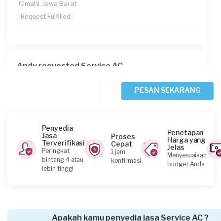
Cimahi, Jawa Barat
Request Fulfilled
Andy requested Service AC
Sekitar 3 jam yang lalu
Depok, Jawa Barat
PESAN SEKARANG
Request Fulfilled
Penyedia
Penetapan
Jasa
Proses
Harga yang
Terverifikasi
Cepat
Jelas
Citra Kastilong requested Service AC
Peringkat
1 jam
Menyesuaikan
bintang 4 atau
konfirmasi
Sekitar 3 jam yang lalu
budget Anda
lebih tinggi
Bogor Kabupaten, Jawa Barat
Request Fulfilled
Apakah kamu penyedia jasa Service AC ?