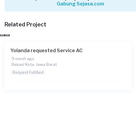
Gabung Sejasa.com
Siti Ngaisah requested Service AC
Sekitar 3 jam yang lalu
Bekasi Kabupaten, Jawa Barat
Related Project
Request Fulfilled
Yolanda requested Service AC
9 menit ago
Humam requested Service AC
Bekasi Kota, Jawa Barat
Sekitar 4 jam yang lalu
Request Fulfilled
Bogor Kabupaten, Jawa Barat
Request Fulfilled
Muhammad Ridho requested Service AC
Sekitar 4 jam yang lalu
Bekasi Kota, Jawa Barat
Request Fulfilled