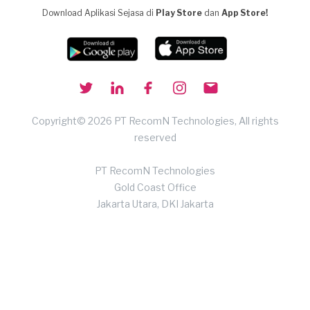
Download Aplikasi Sejasa di
Play Store
dan
App Store!
Copyright© 2026 PT RecomN Technologies, All rights
reserved
PT RecomN Technologies
Gold Coast Office
Jakarta Utara, DKI Jakarta