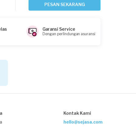
Sekitar satu jam yang lalu
PESAN SEKARANG
Jakarta Pusat, Jakarta
Request Fulfilled
elas
Garansi Service
Dengan perlindungan asuransi
Andy requested Service AC
Sekitar satu jam yang lalu
Jakarta Timur, Jakarta
Request Fulfilled
Gilang Ramadhan requested Service
AC
sa
Kontak Kami
Sekitar satu jam yang lalu
Jakarta Timur, Jakarta
ja
hello@sejasa.com
Request Fulfilled