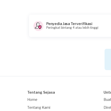
Berapa budget total untuk layanan ini?
Rp250.000 + Rp11.000 (biaya layanan)
Catatan
Penyedia Jasa Terverifikasi
Peringkat bintang 4 atau lebih tinggi
Tentang Sejasa
Unt
Home
Buat
Tentang Kami
Dire