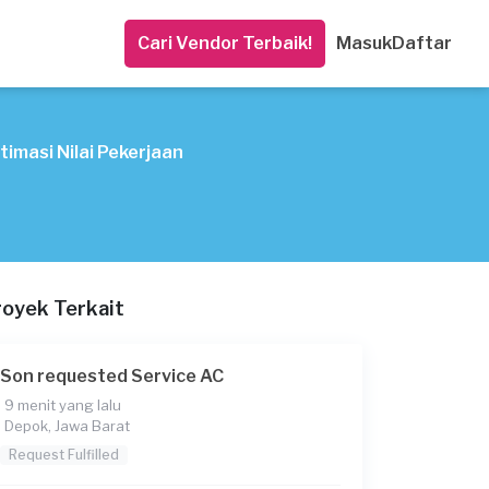
Cari Vendor Terbaik!
Masuk
Daftar
timasi Nilai Pekerjaan
royek Terkait
Son requested Service AC
9 menit yang lalu
Depok, Jawa Barat
Request Fulfilled