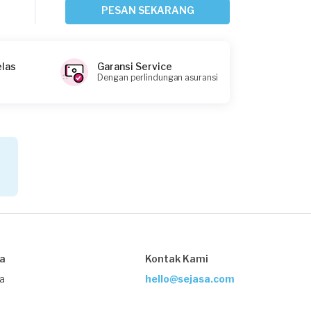
Cimahi, Jawa Barat
PESAN SEKARANG
Request Fulfilled
elas
Garansi Service
Dengan perlindungan asuransi
Andy requested Service AC
Sekitar 4 jam yang lalu
Depok, Jawa Barat
Request Fulfilled
Citra Kastilong requested Service AC
Sekitar 4 jam yang lalu
Bogor Kabupaten, Jawa Barat
sa
Kontak Kami
Request Fulfilled
ja
hello@sejasa.com