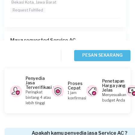
Bekasi Kota, Jawa Barat
Request Fulfilled
Maya requested Service AC
Sekitar 16 jam yang lalu
Depok, Jawa Barat
PESAN SEKARANG
Request Fulfilled
Penyedia
Penetapan
Jasa
Proses
Harga yang
Terverifikasi
Cepat
Jelas
Aldy requested Service AC
Peringkat
1 jam
Menyesuaikan
bintang 4 atau
konfirmasi
Sekitar 16 jam yang lalu
budget Anda
lebih tinggi
Depok, Jawa Barat
Request Fulfilled
Apakah kamu penyedia jasa Service AC ?