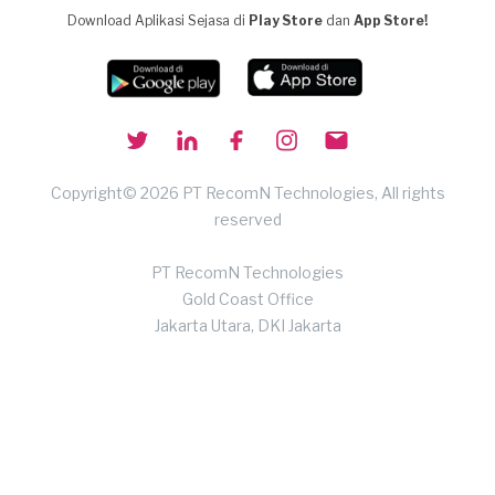
Download Aplikasi Sejasa di
Play Store
dan
App Store!
Copyright© 2026 PT RecomN Technologies, All rights
reserved
PT RecomN Technologies
Gold Coast Office
Jakarta Utara, DKI Jakarta