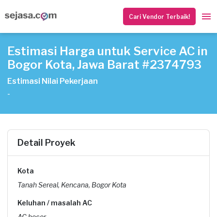
Cari Vendor Terbaik!
Estimasi Harga untuk Service AC in
Bogor Kota, Jawa Barat #2374793
Estimasi Nilai Pekerjaan
-
Detail Proyek
Kota
Tanah Sereal, Kencana, Bogor Kota
Keluhan / masalah AC
AC bocor