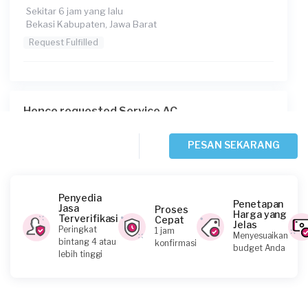
Sekitar 6 jam yang lalu
Bekasi Kabupaten, Jawa Barat
Request Fulfilled
Hence requested Service AC
Sekitar 6 jam yang lalu
Bekasi Kota, Jawa Barat
PESAN SEKARANG
Request Fulfilled
Penyedia
Penetapan
Jasa
Proses
Harga yang
Terverifikasi
Cepat
Jelas
Syaima Ravis requested Service AC
Peringkat
1 jam
Menyesuaikan
bintang 4 atau
konfirmasi
Sekitar 7 jam yang lalu
budget Anda
lebih tinggi
Depok, Jawa Barat
Request Fulfilled