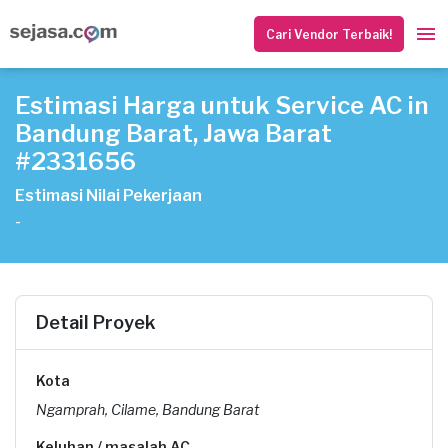
Cari Vendor Terbaik!
Estimasi Harga untuk Service AC in
Bandung Barat, Jawa Barat
#2331656
Estimasi Nilai Pekerjaan
-
Detail Proyek
Kota
Ngamprah, Cilame, Bandung Barat
Keluhan / masalah AC