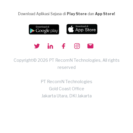
Download Aplikasi Sejasa di
Play Store
dan
App Store!
Copyright© 2026 PT RecomN Technologies, All rights
reserved
PT RecomN Technologies
Gold Coast Office
Jakarta Utara, DKI Jakarta