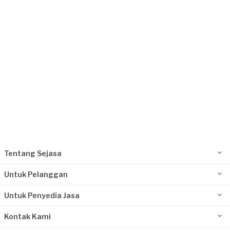
Kurang dari Rp1.000.000
Ipay requested Renovasi Rumah
Sekitar sebulan yang lalu
Jakarta Selatan, Jakarta
Request Fulfilled
Rp10.000.001 - Rp25.000.000
Tentang Sejasa
Untuk Pelanggan
Untuk Penyedia Jasa
Kontak Kami