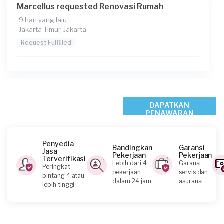
Marcellus requested Renovasi Rumah
9 hari yang lalu
Jakarta Timur, Jakarta
Request Fulfilled
Yudi requested Renovasi Rumah
DAPATKAN
19 hari yang lalu
PENAWARAN
Jakarta Utara, Jakarta
Request Fulfilled
Penyedia
Bandingkan
Garansi
Jasa
Pekerjaan
Pekerjaan
Rp1.000.001 - Rp2.500.000
Terverifikasi
Lebih dari 4
Garansi
Peringkat
pekerjaan
servis dan
bintang 4 atau
dalam 24 jam
asuransi
lebih tinggi
Dian requested Renovasi Rumah
30 hari yang lalu
Jakarta Timur, Jakarta