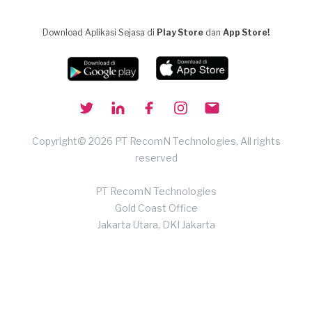
Download Aplikasi Sejasa di
Play Store
dan
App Store!
Copyright© 2026 PT RecomN Technologies, All rights
reserved
PT RecomN Technologies
Gold Coast Office
Jakarta Utara, DKI Jakarta