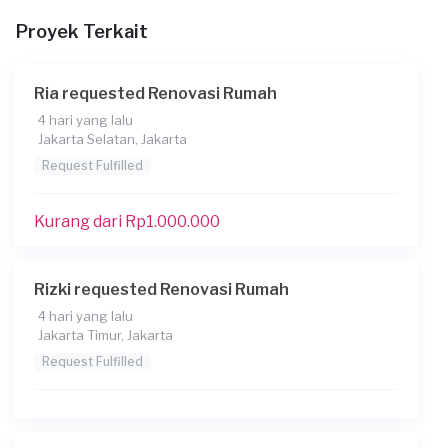
Proyek Terkait
Deskripsikan secara lebih lengkap tentang proyek
Anda
Renovasi kamar
Ria requested Renovasi Rumah
Kapan Anda membutuhkan layanan?
4 hari yang lalu
Jakarta Selatan, Jakarta
07-06-2026
Request Fulfilled
Informasi tambahan
Kurang dari Rp1.000.000
Berapa budget total untuk layanan ini?
Rp1.000.001 - Rp2.500.000
Rizki requested Renovasi Rumah
4 hari yang lalu
Jakarta Timur, Jakarta
Request Fulfilled