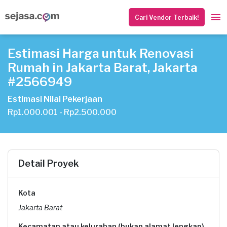
Cari Vendor Terbaik!
Estimasi Harga untuk Renovasi
Rumah in Jakarta Barat, Jakarta
#2566949
Estimasi Nilai Pekerjaan
Rp1.000.001 - Rp2.500.000
Detail Proyek
Kota
Jakarta Barat
Kecamatan atau kelurahan (bukan alamat lengkap)